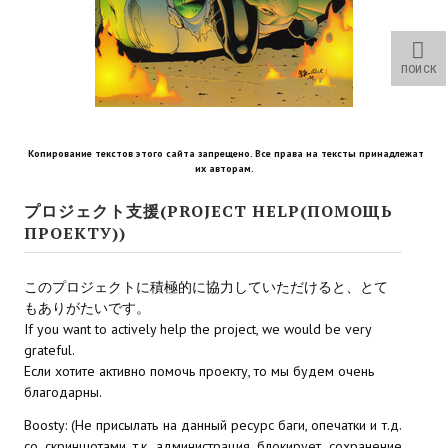
Star Trek Voyager Elite Force Remaster Fan Edition
Sacred Gold Remaster Fan Edition
ПОИСК
Red Faction remaster Fan Edition
Aliens versus Predator 1 Remaster Fan Edition
Копирование текстов этого сайта запрещено. Все права на тексты принадлежат
их авторам.
Age of Pirates: Caribbean Tales Remaster Fan Edition
プロジェクト支援(PROJECT HELP(ПОМОЩЬ
Корсары 3 Сундук мертвеца Remaster Fan Edition
ПРОЕКТУ))
Sea Dogs - City of Abandoned Ships Remaster Fan Edition
このプロジェクトに積極的に協力していただけると、とて
Sea Dogs Remaster Fan Edition
もありがたいです。
If you want to actively help the project, we would be very
grateful.
НОВОСТИ ПОРТАЛА
Если хотите активно помочь проекту, то мы будем очень
благодарны.
Новости
Boosty: (Не присылать на данный ресурс баги, опечатки и т.д.
Новости Архив
со скриншотами т.к. администрация блокирует сохранение