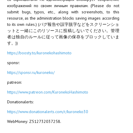
изображений по своим личным правилам. (Please do not
МОДЫ ДЛЯ ИГР
submit bugs, typos, etc., along with screenshots, to this
resource, as the administration blocks saving images according
Патчи
to its own rules.) (バグ報告や誤字脱字などをスクリーンショ
ットと一緒にこのリソースに投稿しないでください。管理
Mass Effect 2
者は独自のルールに従って画像の保存をブロックしていま
す。))
Mass Effect 3
https://boosty.to/kuronekohashimoto
Моды
sponsr:
Divinity Original Sin Enhanced Edition
https://sponsr.ru/kuroneko/
patreon:
Dragon Age: Origins
https://www.patreon.com/KuronekoHashimoto
Dragon Age 2
Donationalerts:
Dragon Age: Inquisition
https://www.donationalerts.com/r/kuroneko30
Fallout 3
WebMoney: Z512732037258.
GTA 5