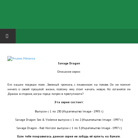
HOME
Savage Dragon
ГРУППА "КАРЛ ВЕЛИКИЙ"
Описание серии:
Завершённые проекты
Его нашли посреди поля...Зеленый громила, с плавником на голове. Он не помнит
ничего о своей прошлой жизни, поэтому ему стоит начать новую. Но останется ли
Русская биржа
Дракон в стороне, когда город погряз в преступности?
Эта серия состоит:
Теневой кардинал для Обливиона
Выпуски с 1 по 230 (Издательство Image - 1993 г.)
Aliens vs Predator 2 (Русские субтитры)
Savage Dragon Sex & Violence выпуски с 1 по 2 (Издательство Image - 1997 г.)
Savage Dragon - Red Horizon выпуски с 1 по 3 (Издательство Image - 1997 г.)
Dungeon Siege 2 Legendary Mod (Русские субтитры)
Если тебе понравилась данная серия не забудь её купить на бумаге.