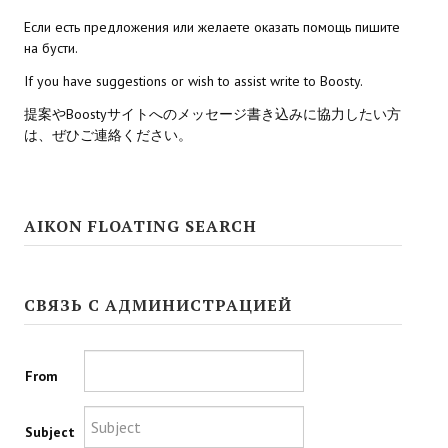
Если есть предложения или желаете оказать помощь пишите
Kingdoms of Amalur: Reckoning
на бусти.
Mass Effect Andromeda
If you have suggestions or wish to assist write to Boosty.
提案やBoostyサイトへのメッセージ書き込みに協力したい方
Neverwinter Nights 1
は、ぜひご連絡ください。
Sacred Ice & Blood
Sims 3
AIKON FLOATING SEARCH
Sims 4
Star Wars Jedi Knight: Dark Force II
СВЯЗЬ С АДМИНИСТРАЦИЕЙ
Star Wars Knights of the Old Republic 1
Star Wars Knights of the Old Republic 2
From
Titan Quest Immortal Throne
Subject