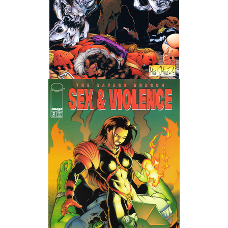
Wedding Wear CBBE SSE BodySlide (with Physics)
Работы Тестера 55
Наёмный оборотень
Небесный воин
Немного героев меча и магии
Расширенная версия Х3
REBalance
Работы Kuroneko
Doom 3 Remaster Fan Edition
X2 - The Threat Remaster Fan Edition
Quake III Arena Remaster Fan Edition