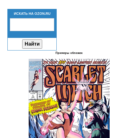
Новый ГГ
ИСКАТЬ НА OZON.RU
Моды группы
Теневой кардинал для Скайрима
Работы Alexandra10
Примеры обложек
Kitana HGEC
Apella CBBE SSE BodySlide (with Physics)
Apella 2.0 CBBE SSE BodySlide (with Physics)
Kitana CBBE SSE BodySlide (with Physics)
Nekomimi
New Light Skyrim SE
SB Corset Armor CBBE SSE BodySlide (with Physics)