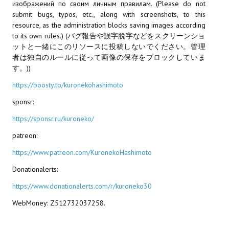
изображений по своим личным правилам. (Please do not
submit bugs, typos, etc., along with screenshots, to this
МОДЫ ДЛЯ ИГР
resource, as the administration blocks saving images according
to its own rules.) (バグ報告や誤字脱字などをスクリーンショ
Патчи
ットと一緒にこのリソースに投稿しないでください。管理
者は独自のルールに従って画像の保存をブロックしていま
Mass Effect 2
す。))
Mass Effect 3
https://boosty.to/kuronekohashimoto
sponsr:
Моды
https://sponsr.ru/kuroneko/
Divinity Original Sin Enhanced Edition
patreon:
Dragon Age: Origins
https://www.patreon.com/KuronekoHashimoto
Dragon Age 2
Donationalerts:
https://www.donationalerts.com/r/kuroneko30
Dragon Age: Inquisition
WebMoney: Z512732037258.
Fallout 3
GTA 5