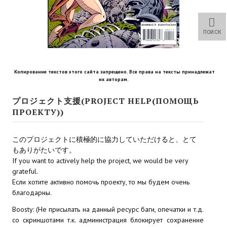
Star Trek Voyager Elite Force Remaster Fan Edition
Sacred Gold Remaster Fan Edition
ПОИСК
Red Faction remaster Fan Edition
Aliens versus Predator 1 Remaster Fan Edition
Копирование текстов этого сайта запрещено. Все права на тексты принадлежат
их авторам.
Age of Pirates: Caribbean Tales Remaster Fan Edition
プロジェクト支援(PROJECT HELP(ПОМОЩЬ
ПРОЕКТУ))
Корсары 3 Сундук мертвеца Remaster Fan Edition
Sea Dogs - City of Abandoned Ships Remaster Fan Edition
このプロジェクトに積極的に協力していただけると、とて
もありがたいです。
Sea Dogs Remaster Fan Edition
If you want to actively help the project, we would be very
grateful.
НОВОСТИ ПОРТАЛА
Если хотите активно помочь проекту, то мы будем очень
благодарны.
Новости
Boosty: (Не присылать на данный ресурс баги, опечатки и т.д.
со скриншотами т.к. администрация блокирует сохранение
Новости Архив