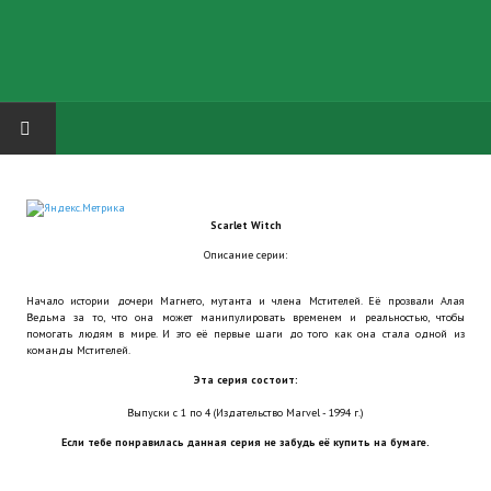
HOME
Scarlet Witch
ГРУППА "КАРЛ ВЕЛИКИЙ"
Описание серии:
Завершённые проекты
Начало истории дочери Магнето, мутанта и члена Мстителей. Её прозвали Алая
Ведьма за то, что она может манипулировать временем и реальностью, чтобы
Русская биржа
помогать людям в мире. И это её первые шаги до того как она стала одной из
команды Мстителей.
Теневой кардинал для Обливиона
Эта серия состоит:
Выпуски с 1 по 4 (Издательство Marvel - 1994 г.)
Aliens vs Predator 2 (Русские субтитры)
Если тебе понравилась данная серия не забудь её купить на бумаге.
Dungeon Siege 2 Legendary Mod (Русские субтитры)