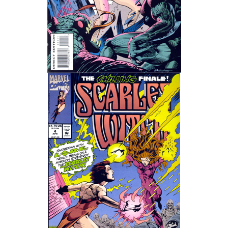
Wedding Wear CBBE SSE BodySlide (with Physics)
Работы Тестера 55
Наёмный оборотень
Небесный воин
Немного героев меча и магии
Расширенная версия Х3
REBalance
Работы Kuroneko
Doom 3 Remaster Fan Edition
X2 - The Threat Remaster Fan Edition
Quake III Arena Remaster Fan Edition