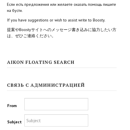
Если есть предложения или желаете оказать помощь пишите
на бусти.
Kingdoms of Amalur: Reckoning
If you have suggestions or wish to assist write to Boosty.
Mass Effect Andromeda
提案やBoostyサイトへのメッセージ書き込みに協力したい方
Neverwinter Nights 1
は、ぜひご連絡ください。
Sacred Ice & Blood
Sims 3
AIKON FLOATING SEARCH
Sims 4
Star Wars Jedi Knight: Dark Force II
СВЯЗЬ С АДМИНИСТРАЦИЕЙ
Star Wars Knights of the Old Republic 1
From
Star Wars Knights of the Old Republic 2
Titan Quest Immortal Throne
Subject