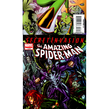
Wedding Wear CBBE SSE BodySlide (with Physics)
Работы Тестера 55
Наёмный оборотень
Небесный воин
Немного героев меча и магии
Расширенная версия Х3
REBalance
Работы Kuroneko
Doom 3 Remaster Fan Edition
X2 - The Threat Remaster Fan Edition
Quake III Arena Remaster Fan Edition