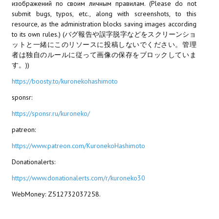
изображений по своим личным правилам. (Please do not
submit bugs, typos, etc., along with screenshots, to this
МОДЫ ДЛЯ ИГР
resource, as the administration blocks saving images according
to its own rules.) (バグ報告や誤字脱字などをスクリーンショ
Патчи
ットと一緒にこのリソースに投稿しないでください。管理
者は独自のルールに従って画像の保存をブロックしていま
Mass Effect 2
す。))
Mass Effect 3
https://boosty.to/kuronekohashimoto
sponsr:
Моды
https://sponsr.ru/kuroneko/
Divinity Original Sin Enhanced Edition
patreon:
Dragon Age: Origins
https://www.patreon.com/KuronekoHashimoto
Dragon Age 2
Donationalerts:
https://www.donationalerts.com/r/kuroneko30
Dragon Age: Inquisition
WebMoney: Z512732037258.
Fallout 3
GTA 5