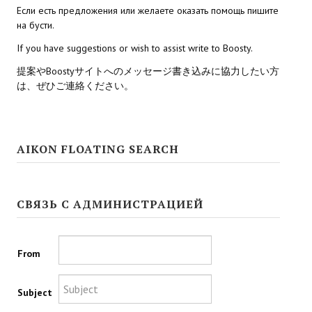
Если есть предложения или желаете оказать помощь пишите
на бусти.
Kingdoms of Amalur: Reckoning
If you have suggestions or wish to assist write to Boosty.
Mass Effect Andromeda
提案やBoostyサイトへのメッセージ書き込みに協力したい方
Neverwinter Nights 1
は、ぜひご連絡ください。
Sacred Ice & Blood
Sims 3
AIKON FLOATING SEARCH
Sims 4
Star Wars Jedi Knight: Dark Force II
СВЯЗЬ С АДМИНИСТРАЦИЕЙ
Star Wars Knights of the Old Republic 1
From
Star Wars Knights of the Old Republic 2
Titan Quest Immortal Throne
Subject