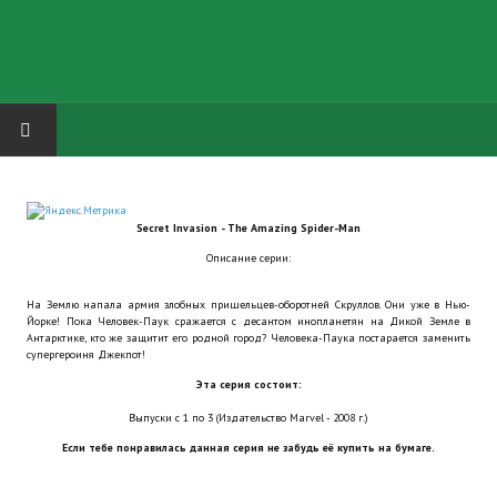
HOME
Secret Invasion - The Amazing Spider-Man
ГРУППА "КАРЛ ВЕЛИКИЙ"
Описание серии:
Завершённые проекты
На Землю напала армия злобных пришельцев-оборотней Скруллов. Они уже в Нью-
Йорке! Пока Человек-Паук сражается с десантом инопланетян на Дикой Земле в
Русская биржа
Антарктике, кто же защитит его родной город? Человека-Паука постарается заменить
супергероиня Джекпот!
Теневой кардинал для Обливиона
Эта серия состоит:
Выпуски с 1 по 3 (Издательство Marvel - 2008 г.)
Aliens vs Predator 2 (Русские субтитры)
Если тебе понравилась данная серия не забудь её купить на бумаге.
Dungeon Siege 2 Legendary Mod (Русские субтитры)