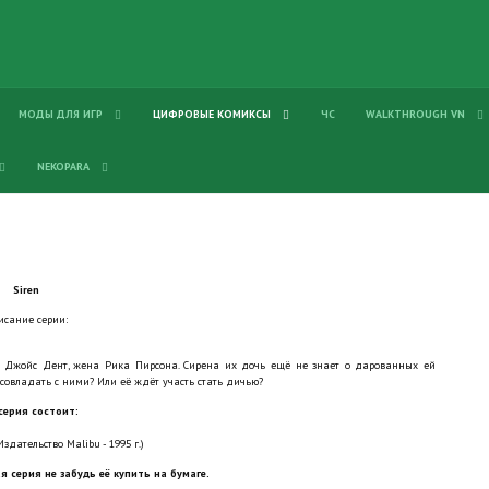
МОДЫ ДЛЯ ИГР
ЦИФРОВЫЕ КОМИКСЫ
ЧС
WALKTHROUGH VN
NEKOPARA
Siren
исание серии:
ла Джойс Дент, жена Рика Пирсона. Сирена их дочь ещё не знает о дарованных ей
 совладать с ними? Или её ждёт участь стать дичью?
серия состоит:
Издательство Malibu - 1995 г.)
я серия не забудь её купить на бумаге.