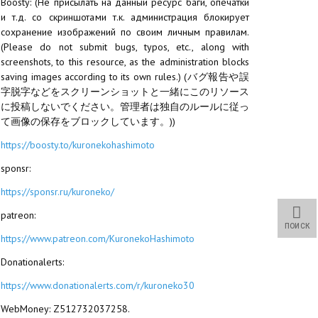
Boosty: (Не присылать на данный ресурс баги, опечатки
и т.д. со скриншотами т.к. администрация блокирует
сохранение изображений по своим личным правилам.
(Please do not submit bugs, typos, etc., along with
screenshots, to this resource, as the administration blocks
saving images according to its own rules.) (バグ報告や誤
字脱字などをスクリーンショットと一緒にこのリソース
に投稿しないでください。管理者は独自のルールに従っ
て画像の保存をブロックしています。))
https://boosty.to/kuronekohashimoto
sponsr:
https://sponsr.ru/kuroneko/
patreon:
ПОИСК
https://www.patreon.com/KuronekoHashimoto
Donationalerts:
https://www.donationalerts.com/r/kuroneko30
WebMoney: Z512732037258.