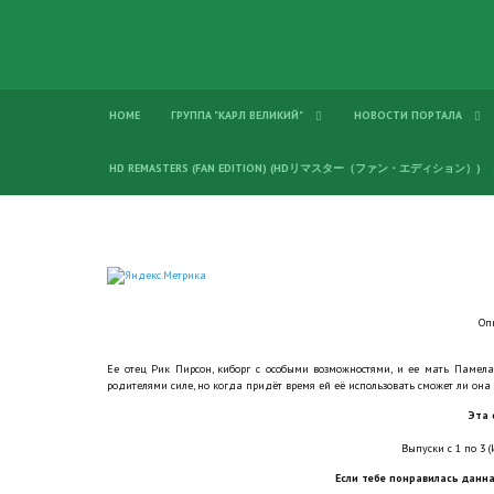
HOME
ГРУППА "КАРЛ ВЕЛИКИЙ"
НОВОСТИ ПОРТАЛА
HD REMASTERS (FAN EDITION) (HDリマスター（ファン・エディション）)
Оп
Ее отец Рик Пирсон, киборг с особыми возможностями, и ее мать Паме
родителями силе, но когда придёт время ей её использовать сможет ли она
Эта 
Выпуски с 1 по 3 (
Если тебе понравилась данна