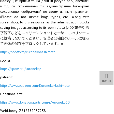
Boosty: (Не присылать на данный ресурс баги, опечатки
и т.д. со скриншотами т.к. администрация блокирует
сохранение изображений по своим личным правилам.
(Please do not submit bugs, typos, etc., along with
screenshots, to this resource, as the administration blocks
saving images according to its own rules.) (バグ報告や誤
字脱字などをスクリーンショットと一緒にこのリソース
に投稿しないでください。管理者は独自のルールに従っ
て画像の保存をブロックしています。))
https://boosty.to/kuronekohashimoto
sponsr:
https://sponsr.ru/kuroneko/
patreon:
ПОИСК
https://www.patreon.com/KuronekoHashimoto
Donationalerts:
https://www.donationalerts.com/r/kuroneko30
WebMoney: Z512732037258.