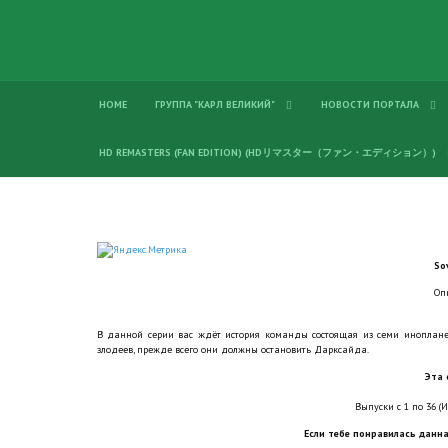
HOME
ГРУППА "КАРЛ ВЕЛИКИЙ"
НОВОСТИ ПОРТАЛА
HD REMASTERS (FAN EDITION) (HDリマスター（ファン・エディション）)
So
Оп
В данной серии вас ждёт история команды состоящая из семи иноплане
злодеев, прежде всего они должны остановить Дарксайда.
Эта 
Выпуски с 1 по 36 (И
Если тебе понравилась данна