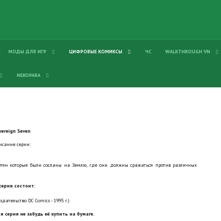
МОДЫ ДЛЯ ИГР
ЦИФРОВЫЕ КОМИКСЫ
ЧС
WALKTHROUGH VN
NEKOPARA
vereign Seven
исание серии:
тян которые были сосланы на Землю, где они должны сражаться против различных
серия состоит:
здательство DC Comics - 1995 г.)
я серия не забудь её купить на бумаге.