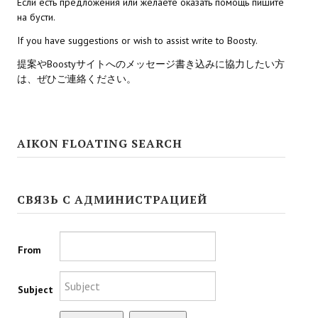
Если есть предложения или желаете оказать помощь пишите
на бусти.
Kingdoms of Amalur: Reckoning
If you have suggestions or wish to assist write to Boosty.
Mass Effect Andromeda
提案やBoostyサイトへのメッセージ書き込みに協力したい方
は、ぜひご連絡ください。
Neverwinter Nights 1
Sacred Ice & Blood
AIKON FLOATING SEARCH
Sims 3
Sims 4
СВЯЗЬ С АДМИНИСТРАЦИЕЙ
Star Wars Jedi Knight: Dark Force II
Star Wars Knights of the Old Republic 1
From
Star Wars Knights of the Old Republic 2
Subject
Titan Quest Immortal Throne