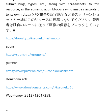
submit bugs, typos, etc., along with screenshots, to this
МОДЫ ДЛЯ ИГР
resource, as the administration blocks saving images according
to its own rules.) (バグ報告や誤字脱字などをスクリーンショ
ットと一緒にこのリソースに投稿しないでください。管理
Патчи
者は独自のルールに従って画像の保存をブロックしていま
Mass Effect 2
す。))
https://boosty.to/kuronekohashimoto
Mass Effect 3
sponsr:
Моды
https://sponsr.ru/kuroneko/
Divinity Original Sin Enhanced Edition
patreon:
Dragon Age: Origins
https://www.patreon.com/KuronekoHashimoto
Donationalerts:
Dragon Age 2
https://www.donationalerts.com/r/kuroneko30
Dragon Age: Inquisition
WebMoney: Z512732037258.
Fallout 3
GTA 5