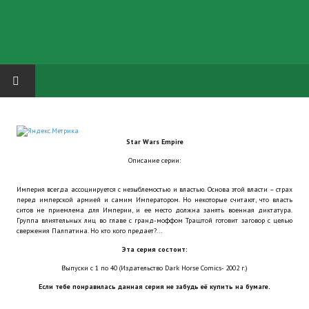
HOME
Star Wars Empire
ГРУППА "КАРЛ ВЕЛИКИЙ"
Описание серии:
Завершённые проекты
Империя всегда ассоциируется с незыблемостью и властью. Основа этой власти – страх
перед имперской армией и самим Императором. Но некоторые считают, что власть
Русская биржа
ситов не приемлема для Империи, и ее место должна занять военная диктатура.
Группа влиятельных лиц во главе с гранд-моффом Траштой готовит заговор с целью
свержения Палпатина. Но кто кого предает?...
Теневой кардинал для Обливиона
Эта серия состоит:
Aliens vs Predator 2 (Русские субтитры)
Выпуски с 1 по 40 (Издательство Dark Horse Comics- 2002 г.)
Если тебе понравилась данная серия не забудь её купить на бумаге.
Dungeon Siege 2 Legendary Mod (Русские субтитры)