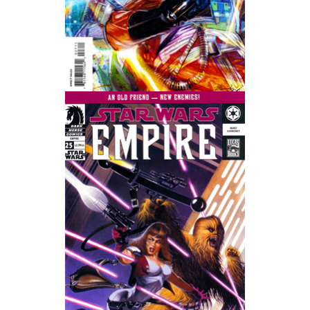
Wedding Wear CBBE SSE BodySlide (with Physics)
Работы Тестера 55
Наёмный оборотень
Небесный воин
Немного героев меча и магии
Расширенная версия Х3
REBalance
Работы Kuroneko
Doom 3 Remaster Fan Edition
X2 - The Threat Remaster Fan Edition
Quake III Arena Remaster Fan Edition