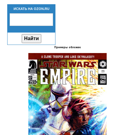
Новый ГГ
ИСКАТЬ НА OZON.RU
Моды группы
Теневой кардинал для Скайрима
Работы Alexandra10
Примеры обложек
Kitana HGEC
Apella CBBE SSE BodySlide (with Physics)
Apella 2.0 CBBE SSE BodySlide (with Physics)
Kitana CBBE SSE BodySlide (with Physics)
Nekomimi
New Light Skyrim SE
SB Corset Armor CBBE SSE BodySlide (with Physics)