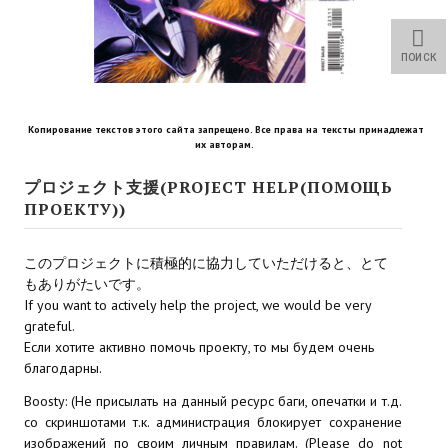
Star Trek Voyager Elite Force Remaster Fan Edition
Sacred Gold Remaster Fan Edition
ПОИСК
Red Faction remaster Fan Edition
Копирование текстов этого сайта запрещено. Все права на тексты принадлежат
Aliens versus Predator 1 Remaster Fan Edition
их авторам.
Age of Pirates: Caribbean Tales Remaster Fan Edition
プロジェクト支援(PROJECT HELP(ПОМОЩЬ
ПРОЕКТУ))
Корсары 3 Сундук мертвеца Remaster Fan Edition
Sea Dogs - City of Abandoned Ships Remaster Fan Edition
このプロジェクトに積極的に協力していただけると、とて
もありがたいです。
Sea Dogs Remaster Fan Edition
If you want to actively help the project, we would be very
grateful.
Если хотите активно помочь проекту, то мы будем очень
НОВОСТИ ПОРТАЛА
благодарны.
Новости
Boosty: (Не присылать на данный ресурс баги, опечатки и т.д.
со скриншотами т.к. администрация блокирует сохранение
Новости Архив
изображений по своим личным правилам. (Please do not