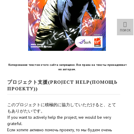
Star Trek Voyager Elite Force Remaster Fan Edition
Sacred Gold Remaster Fan Edition
Red Faction remaster Fan Edition
ПОИСК
Aliens versus Predator 1 Remaster Fan Edition
Age of Pirates: Caribbean Tales Remaster Fan Edition
Копирование текстов этого сайта запрещено. Все права на тексты принадлежат
Корсары 3 Сундук мертвеца Remaster Fan Edition
их авторам.
Sea Dogs - City of Abandoned Ships Remaster Fan Edition
プロジェクト支援(PROJECT HELP(ПОМОЩЬ
ПРОЕКТУ))
Sea Dogs Remaster Fan Edition
このプロジェクトに積極的に協力していただけると、とて
НОВОСТИ ПОРТАЛА
もありがたいです。
If you want to actively help the project, we would be very
Новости
grateful.
Если хотите активно помочь проекту, то мы будем очень
Новости Архив