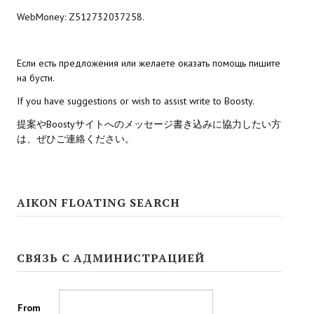
WebMoney: Z512732037258.
Kingdoms of Amalur: Reckoning
Mass Effect Andromeda
Если есть предложения или желаете оказать помощь пишите
на бусти.
Neverwinter Nights 1
If you have suggestions or wish to assist write to Boosty.
Sacred Ice & Blood
提案やBoostyサイトへのメッセージ書き込みに協力したい方
は、ぜひご連絡ください。
Sims 3
Sims 4
Star Wars Jedi Knight: Dark Force II
AIKON FLOATING SEARCH
Star Wars Knights of the Old Republic 1
СВЯЗЬ С АДМИНИСТРАЦИЕЙ
Star Wars Knights of the Old Republic 2
Titan Quest Immortal Throne
From