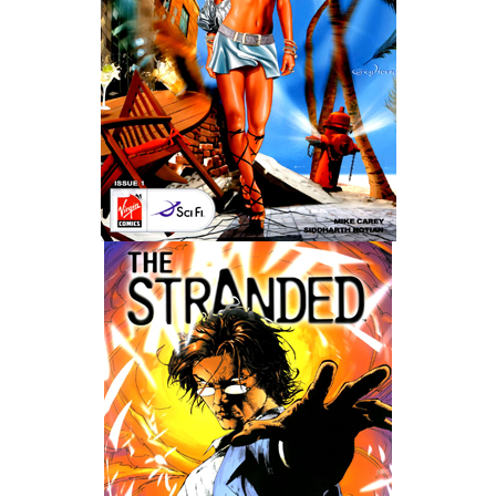
Wedding Wear CBBE SSE BodySlide (with Physics)
Работы Тестера 55
Наёмный оборотень
Небесный воин
Немного героев меча и магии
Расширенная версия Х3
REBalance
Работы Kuroneko
Doom 3 Remaster Fan Edition
X2 - The Threat Remaster Fan Edition
Quake III Arena Remaster Fan Edition