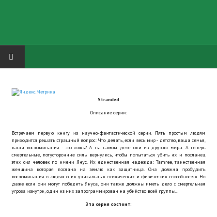
HOME
Stranded
ГРУППА "КАРЛ ВЕЛИКИЙ"
Описание серии:
Завершённые проекты
Встречаем первую книгу из научно-фантастической серии. Пять простым людям
приходится решать страшный вопрос: Что делать, если весь мир - детство, ваша семья,
Русская биржа
ваши воспоминания - это ложь? А на самом деле они из другого мира. А теперь
смертельные, потусторонние силы вернулись, чтобы попытаться убить их и посланец
этих сил человек по имени Янус. Их единственная надежда: Tamree, таинственная
Теневой кардинал для Обливиона
женщина которая послана на землю как защитница. Она должна пробудить
воспоминания в людях о их уникальных психических и физических способностях. Но
даже если они могут победить Януса, они также должны иметь дело с смертельная
Aliens vs Predator 2 (Русские субтитры)
угроза изнутри, один из них запрограммирован на убийство всей группы…
Эта серия состоит:
Dungeon Siege 2 Legendary Mod (Русские субтитры)