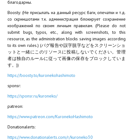
благодарны.
МОДЫ ДЛЯ ИГР
Boosty: (Не присылать на данный ресурс баги, опечатки и т.д.
со скриншотами т.к. администрация блокирует сохранение
Патчи
изображений по своим личным правилам. (Please do not
submit bugs, typos, etc., along with screenshots, to this
Mass Effect 2
resource, as the administration blocks saving images according
to its own rules.) (バグ報告や誤字脱字などをスクリーンショ
Mass Effect 3
ットと一緒にこのリソースに投稿しないでください。管理
者は独自のルールに従って画像の保存をブロックしていま
Моды
す。))
https://boosty.to/kuronekohashimoto
Divinity Original Sin Enhanced Edition
sponsr:
Dragon Age: Origins
https://sponsr.ru/kuroneko/
Dragon Age 2
patreon:
Dragon Age: Inquisition
https://www.patreon.com/KuronekoHashimoto
Fallout 3
Donationalerts:
https://www.donationalerts.com/r/kuroneko30
GTA 5