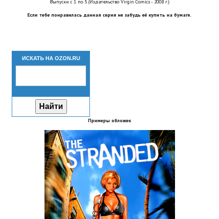
Выпуски с 1 по 5 (Издательство Virgin Comics - 2008 г.)
Новый ГГ
Если тебе понравилась данная серия не забудь её купить на бумаге.
Моды группы
Теневой кардинал для Скайрима
ИСКАТЬ НА OZON.RU
Работы Alexandra10
Kitana HGEC
Apella CBBE SSE BodySlide (with Physics)
Примеры обложек
Apella 2.0 CBBE SSE BodySlide (with Physics)
Kitana CBBE SSE BodySlide (with Physics)
Nekomimi
New Light Skyrim SE
SB Corset Armor CBBE SSE BodySlide (with Physics)