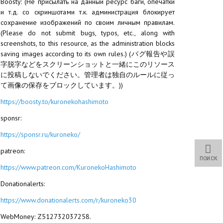
Boosty: (Не присылать на данный ресурс баги, опечатки
и т.д. со скриншотами т.к. администрация блокирует
сохранение изображений по своим личным правилам.
(Please do not submit bugs, typos, etc., along with
screenshots, to this resource, as the administration blocks
saving images according to its own rules.) (バグ報告や誤
字脱字などをスクリーンショットと一緒にこのリソース
に投稿しないでください。管理者は独自のルールに従っ
て画像の保存をブロックしています。))
https://boosty.to/kuronekohashimoto
sponsr:
https://sponsr.ru/kuroneko/
patreon:
ПОИСК
https://www.patreon.com/KuronekoHashimoto
Donationalerts:
https://www.donationalerts.com/r/kuroneko30
WebMoney: Z512732037258.