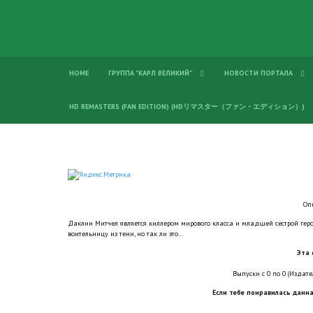
HOME
ГРУППА "КАРЛ ВЕЛИКИЙ"
НОВОСТИ ПОРТАЛА
HD REMASTERS (FAN EDITION) (HDリマスター（ファン・エディション）)
Оп
Даклин Митчел является киллером мирового класса и младшей сестрой герои
воительницу из тени, но так ли это…
Эта 
Выпуски с 0 по 0 (Издател
Если тебе понравилась данна