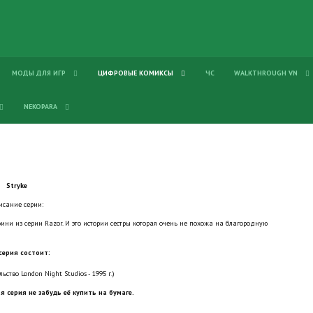
МОДЫ ДЛЯ ИГР
ЦИФРОВЫЕ КОМИКСЫ
ЧС
WALKTHROUGH VN
NEKOPARA
Stryke
исание серии:
ни из серии Razor. И это истории сестры которая очень не похожа на благородную
серия состоит:
ьство London Night Studios - 1995 г.)
я серия не забудь её купить на бумаге.