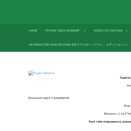
HOME
ГРУППА "КАРЛ ВЕЛИКИЙ"
НОВОСТИ ПОРТАЛА
HD REMASTERS (FAN EDITION) (HDリマスター（ファン・エディション）)
Superm
Оп
(Описание серии в разработке)
Эта 
Выпуски с 1 по 17 (И
Если тебе понравилась данна