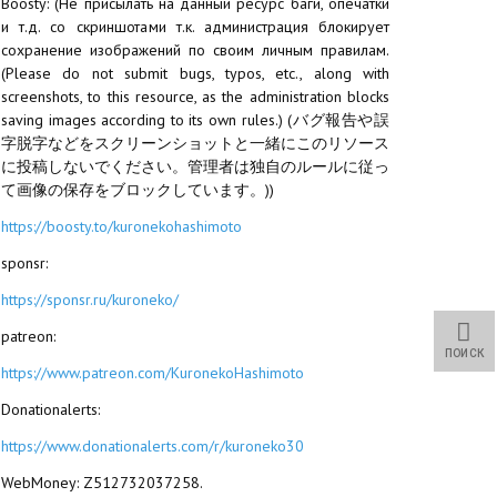
Boosty: (Не присылать на данный ресурс баги, опечатки
и т.д. со скриншотами т.к. администрация блокирует
сохранение изображений по своим личным правилам.
(Please do not submit bugs, typos, etc., along with
screenshots, to this resource, as the administration blocks
saving images according to its own rules.) (バグ報告や誤
字脱字などをスクリーンショットと一緒にこのリソース
に投稿しないでください。管理者は独自のルールに従っ
て画像の保存をブロックしています。))
https://boosty.to/kuronekohashimoto
sponsr:
https://sponsr.ru/kuroneko/
patreon:
ПОИСК
https://www.patreon.com/KuronekoHashimoto
Donationalerts:
https://www.donationalerts.com/r/kuroneko30
WebMoney: Z512732037258.