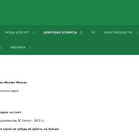
МОДЫ ДЛЯ ИГР
ЦИФРОВЫЕ КОМИКСЫ
ЧС
WALKTHROUGH VN
NEKOPARA
an-Wonder Woman
исание серии:
серия состоит:
здательство DC Comics - 2013 г.)
я серия не забудь её купить на бумаге.