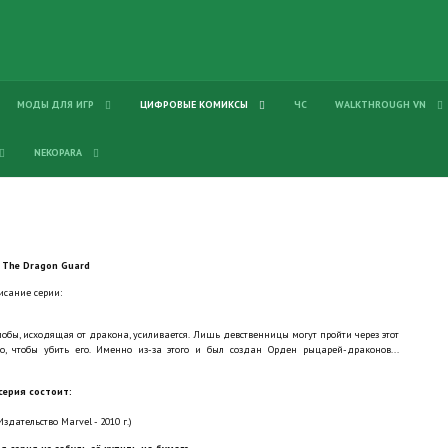
МОДЫ ДЛЯ ИГР
ЦИФРОВЫЕ КОМИКСЫ
ЧС
WALKTHROUGH VN
NEKOPARA
f The Dragon Guard
исание серии:
бы, исходящая от дракона, усиливается. Лишь девственницы могут пройти через этот
о, чтобы убить его. Именно из-за этого и был создан Орден рыцарей-драконов...
серия состоит:
Издательство Marvel - 2010 г.)