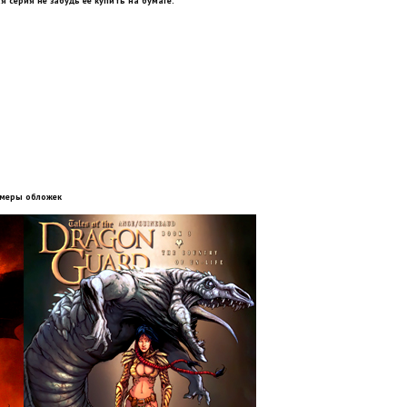
я серия не забудь её купить на бумаге.
меры обложек