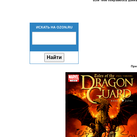
Если тебе понравилась данна
ИСКАТЬ НА OZON.RU
При