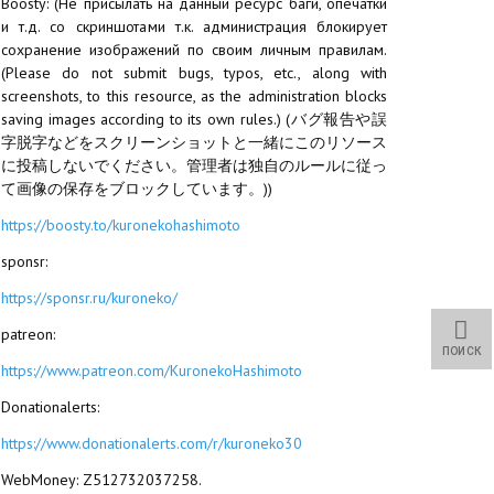
Boosty: (Не присылать на данный ресурс баги, опечатки
и т.д. со скриншотами т.к. администрация блокирует
сохранение изображений по своим личным правилам.
(Please do not submit bugs, typos, etc., along with
screenshots, to this resource, as the administration blocks
saving images according to its own rules.) (バグ報告や誤
字脱字などをスクリーンショットと一緒にこのリソース
に投稿しないでください。管理者は独自のルールに従っ
て画像の保存をブロックしています。))
https://boosty.to/kuronekohashimoto
sponsr:
https://sponsr.ru/kuroneko/
patreon:
ПОИСК
https://www.patreon.com/KuronekoHashimoto
Donationalerts:
https://www.donationalerts.com/r/kuroneko30
WebMoney: Z512732037258.