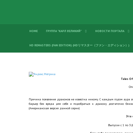
HOME
ГРУППА "КАРЛ ВЕЛИКИЙ"
НОВОСТИ ПОРТАЛА
HD REMASTERS (FAN EDITION) (HDリマスター（ファン・エディション）)
Tales O
Оп
Причина появления драконов не известна никому. С каждым годом аура зло
барьер без вреда для себя и подобраться к дракону достаточно близк
(Американская версия данной серии)
Эта 
Выпуски с 1 по 3 (