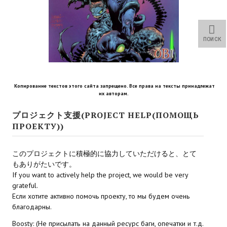
Star Trek Voyager Elite Force Remaster Fan Edition
Sacred Gold Remaster Fan Edition
ПОИСК
Red Faction remaster Fan Edition
Aliens versus Predator 1 Remaster Fan Edition
Копирование текстов этого сайта запрещено. Все права на тексты принадлежат
Age of Pirates: Caribbean Tales Remaster Fan Edition
их авторам.
Корсары 3 Сундук мертвеца Remaster Fan Edition
プロジェクト支援(PROJECT HELP(ПОМОЩЬ
ПРОЕКТУ))
Sea Dogs - City of Abandoned Ships Remaster Fan Edition
このプロジェクトに積極的に協力していただけると、とて
Sea Dogs Remaster Fan Edition
もありがたいです。
If you want to actively help the project, we would be very
НОВОСТИ ПОРТАЛА
grateful.
Если хотите активно помочь проекту, то мы будем очень
Новости
благодарны.
Новости Архив
Boosty: (Не присылать на данный ресурс баги, опечатки и т.д.