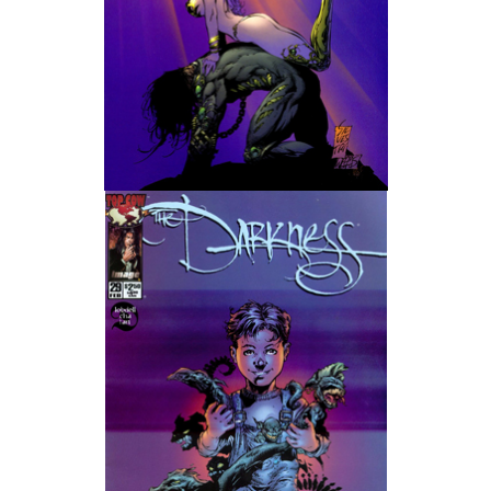
Wedding Wear CBBE SSE BodySlide (with Physics)
Работы Тестера 55
Наёмный оборотень
Небесный воин
Немного героев меча и магии
Расширенная версия Х3
REBalance
Работы Kuroneko
Doom 3 Remaster Fan Edition
X2 - The Threat Remaster Fan Edition
Quake III Arena Remaster Fan Edition