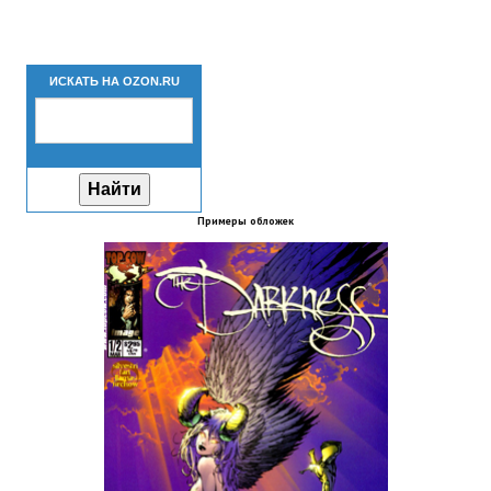
Новый ГГ
Моды группы
ИСКАТЬ НА OZON.RU
Теневой кардинал для Скайрима
Работы Alexandra10
Kitana HGEC
Примеры обложек
Apella CBBE SSE BodySlide (with Physics)
Apella 2.0 CBBE SSE BodySlide (with Physics)
Kitana CBBE SSE BodySlide (with Physics)
Nekomimi
New Light Skyrim SE
SB Corset Armor CBBE SSE BodySlide (with Physics)