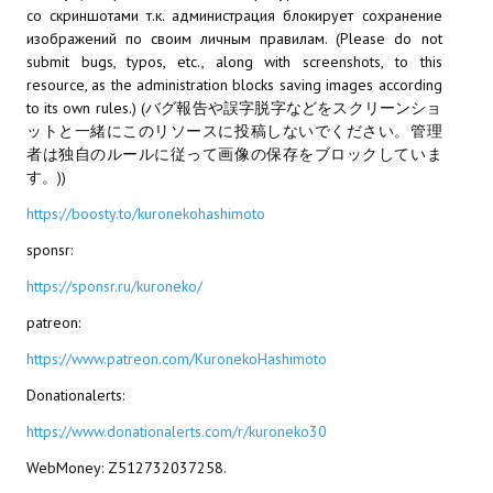
со скриншотами т.к. администрация блокирует сохранение
изображений по своим личным правилам. (Please do not
МОДЫ ДЛЯ ИГР
submit bugs, typos, etc., along with screenshots, to this
resource, as the administration blocks saving images according
Патчи
to its own rules.) (バグ報告や誤字脱字などをスクリーンショ
ットと一緒にこのリソースに投稿しないでください。管理
Mass Effect 2
者は独自のルールに従って画像の保存をブロックしていま
す。))
Mass Effect 3
https://boosty.to/kuronekohashimoto
Моды
sponsr:
Divinity Original Sin Enhanced Edition
https://sponsr.ru/kuroneko/
Dragon Age: Origins
patreon:
Dragon Age 2
https://www.patreon.com/KuronekoHashimoto
Donationalerts:
Dragon Age: Inquisition
https://www.donationalerts.com/r/kuroneko30
Fallout 3
WebMoney: Z512732037258.
GTA 5