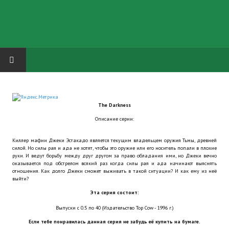
HOME
The Darkness
ГРУППА "КАРЛ ВЕЛИКИЙ"
Описание серии:
Завершённые проекты
Киллер мафии Джеки Эстакадо является текущим владельцем оружия Тьмы, древней
силой. Но силы рая и ада не хотят, чтобы это оружие или его носитель попали в плохие
Русская биржа
руки. И ведут борьбу между друг другом за право обладания ими, но Джеки вечно
оказывается под обстрелом всякий раз когда силы рая и ада начинают выяснять
отношения. Как долго Джеки сможет выживать в такой ситуации? И как ему из неё
Теневой кардинал для Обливиона
выйти?
Эта серия состоит:
Aliens vs Predator 2 (Русские субтитры)
Выпуски с 0.5 по 40 (Издательство Top Cow - 1996 г.)
Dungeon Siege 2 Legendary Mod (Русские субтитры)
Если тебе понравилась данная серия не забудь её купить на бумаге.