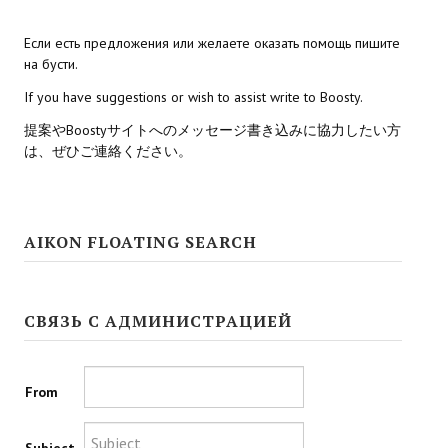
Kingdoms of Amalur: Reckoning
Если есть предложения или желаете оказать помощь пишите
на бусти.
Mass Effect Andromeda
If you have suggestions or wish to assist write to Boosty.
Neverwinter Nights 1
提案やBoostyサイトへのメッセージ書き込みに協力したい方
は、ぜひご連絡ください。
Sacred Ice & Blood
Sims 3
AIKON FLOATING SEARCH
Sims 4
Star Wars Jedi Knight: Dark Force II
СВЯЗЬ С АДМИНИСТРАЦИЕЙ
Star Wars Knights of the Old Republic 1
Star Wars Knights of the Old Republic 2
From
Titan Quest Immortal Throne
Subject