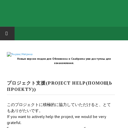
HOME
Новые версии модов для Обливиона и Скайрима уже доступны для
ГРУППА "КАРЛ ВЕЛИКИЙ"
ознакомления.
Завершённые проекты
プロジェクト支援(PROJECT HELP(ПОМОЩЬ
Русская биржа
ПРОЕКТУ))
Теневой кардинал для Обливиона
このプロジェクトに積極的に協力していただけると、とて
Aliens vs Predator 2 (Русские субтитры)
もありがたいです。
If you want to actively help the project, we would be very
Dungeon Siege 2 Legendary Mod (Русские субтитры)
grateful.