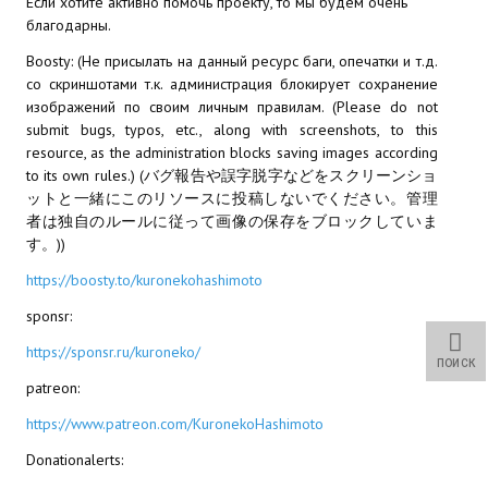
Если хотите активно помочь проекту, то мы будем очень
Новый ГГ
благодарны.
Boosty: (Не присылать на данный ресурс баги, опечатки и т.д.
Моды группы
со скриншотами т.к. администрация блокирует сохранение
изображений по своим личным правилам. (Please do not
Теневой кардинал для Скайрима
submit bugs, typos, etc., along with screenshots, to this
Работы Alexandra10
resource, as the administration blocks saving images according
to its own rules.) (バグ報告や誤字脱字などをスクリーンショ
Kitana HGEC
ットと一緒にこのリソースに投稿しないでください。管理
者は独自のルールに従って画像の保存をブロックしていま
Apella CBBE SSE BodySlide (with Physics)
す。))
https://boosty.to/kuronekohashimoto
Apella 2.0 CBBE SSE BodySlide (with Physics)
sponsr:
Kitana CBBE SSE BodySlide (with Physics)
https://sponsr.ru/kuroneko/
ПОИСК
Nekomimi
patreon:
New Light Skyrim SE
https://www.patreon.com/KuronekoHashimoto
Donationalerts:
SB Corset Armor CBBE SSE BodySlide (with Physics)