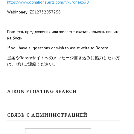
https://www.donationalerts.com/r/kuroneko30
Wedding Wear CBBE SSE BodySlide (with Physics)
WebMoney: Z512732037258.
Работы Тестера 55
Наёмный оборотень
Если есть предложения или желаете оказать помощь пишите
на бусти.
Небесный воин
If you have suggestions or wish to assist write to Boosty.
Немного героев меча и магии
提案やBoostyサイトへのメッセージ書き込みに協力したい方
は、ぜひご連絡ください。
Расширенная версия Х3
REBalance
Работы Kuroneko
AIKON FLOATING SEARCH
Doom 3 Remaster Fan Edition
СВЯЗЬ С АДМИНИСТРАЦИЕЙ
X2 - The Threat Remaster Fan Edition
Quake III Arena Remaster Fan Edition