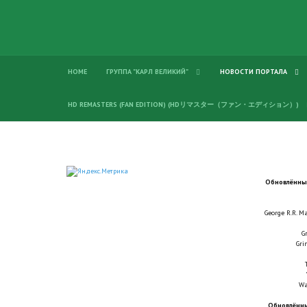
HOME
ГРУППА "КАРЛ ВЕЛИКИЙ"
НОВОСТИ ПОРТАЛА
HD REMASTERS (FAN EDITION) (HDリマスター（ファン・エディション）)
Обновлённые
George R.R. M
G
Gri
Wa
Обновлённы