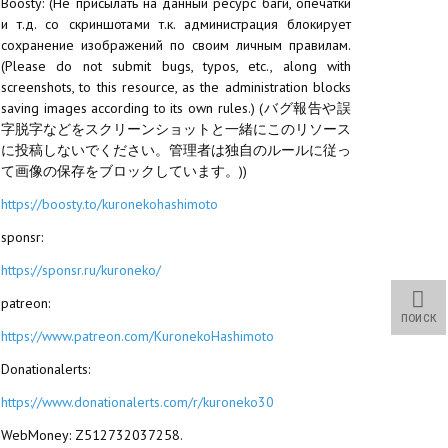
Boosty: (Не присылать на данный ресурс баги, опечатки
и т.д. со скриншотами т.к. администрация блокирует
сохранение изображений по своим личным правилам.
(Please do not submit bugs, typos, etc., along with
screenshots, to this resource, as the administration blocks
saving images according to its own rules.) (バグ報告や誤
字脱字などをスクリーンショットと一緒にこのリソース
に投稿しないでください。管理者は独自のルールに従っ
て画像の保存をブロックしています。))
https://boosty.to/kuronekohashimoto
sponsr:
https://sponsr.ru/kuroneko/
patreon:
ПОИСК
https://www.patreon.com/KuronekoHashimoto
Donationalerts:
https://www.donationalerts.com/r/kuroneko30
WebMoney: Z512732037258.