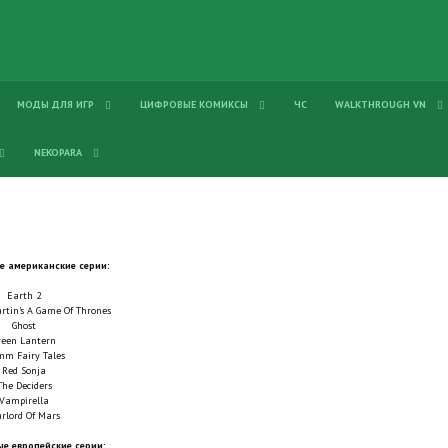
МОДЫ ДЛЯ ИГР
ЦИФРОВЫЕ КОМИКСЫ
ЧС
WALKTHROUGH VN
NEKOPARA
 американские серии:
Earth 2
artin's A Game Of Thrones
Ghost
reen Lantern
mm Fairy Tales
Red Sonja
The Deciders
Vampirella
rlord Of Mars
е европейские серии: