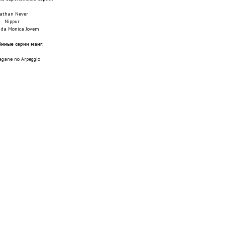
athan Never
Nippur
 da Monica Jovem
нные серии манг:
agane no Arpeggio