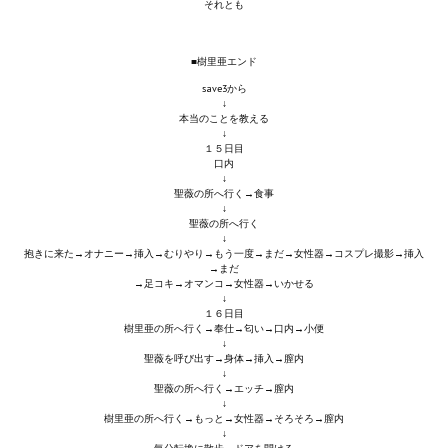
それとも
■樹里亜エンド
save3から
↓
本当のことを教える
↓
１５日目
口内
↓
聖薇の所へ行く→食事
↓
聖薇の所へ行く
↓
抱きに来た→オナニー→挿入→むりやり→もう一度→まだ→女性器→コスプレ撮影→挿入
→まだ
→足コキ→オマンコ→女性器→いかせる
↓
１６日目
樹里亜の所へ行く→奉仕→匂い→口内→小便
↓
聖薇を呼び出す→身体→挿入→膣内
↓
聖薇の所へ行く→エッチ→膣内
↓
樹里亜の所へ行く→もっと→女性器→そろそろ→膣内
↓