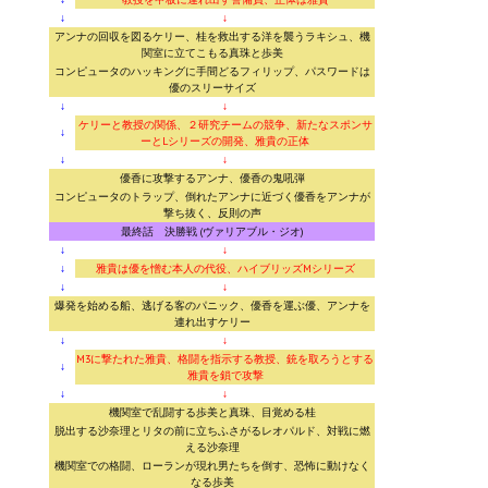
↓
↓
アンナの回収を図るケリー、桂を救出する洋を襲うラキシュ、機
関室に立てこもる真珠と歩美
コンピュータのハッキングに手間どるフィリップ、パスワードは
優のスリーサイズ
↓
↓
ケリーと教授の関係、２研究チームの競争、新たなスポンサ
↓
ーとLシリーズの開発、雅貴の正体
↓
↓
優香に攻撃するアンナ、優香の鬼吼弾
コンピュータのトラップ、倒れたアンナに近づく優香をアンナが
撃ち抜く、反則の声
最終話 決勝戦 (ヴァリアブル・ジオ)
↓
↓
↓
雅貴は優を憎む本人の代役、ハイブリッズMシリーズ
↓
↓
爆発を始める船、逃げる客のパニック、優香を運ぶ優、アンナを
連れ出すケリー
↓
↓
M3に撃たれた雅貴、格闘を指示する教授、銃を取ろうとする
↓
雅貴を鎖で攻撃
↓
↓
機関室で乱闘する歩美と真珠、目覚める桂
脱出する沙奈理とリタの前に立ちふさがるレオパルド、対戦に燃
える沙奈理
機関室での格闘、ローランが現れ男たちを倒す、恐怖に動けなく
なる歩美