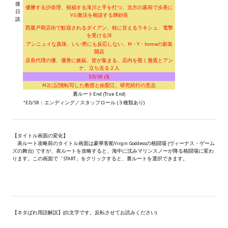
後
優勝する沙奈理、祝福する滝川と手を打つ、北方の墓前で歩美に
日
V.G.復活を相談する輝紗良
談
西最戸商店街で歓迎されるダイアン、桂に甘えるラキシュ、電撃
を受ける洋
アンニュイな真珠、いい男にも反応しない、M・Y・homeの新装
開店
店長代理の優、優香に嫉妬、皆が集まる、店内を覗く雅貴とアン
ナ、立ち去る２人
ED/SR (3)
M2に記憶転写した教授と由梨江、研究続行の意志
裏ルートEnd (True End)
*ED/SR：エンディング／スタッフロール (３種類あり)
【タイトル画面の変化】
表ルート攻略前のタイトル画面は豪華客船Virgin Goddessの格闘場 (ヴィーナス・ゲーム
ズの舞台) ですが、表ルートを攻略すると、海中に沈みマリンスノーが降る格闘場に変わ
ります。この画面で「START」をクリックすると、裏ルートを選択できます。
【ネタばれ用語解説】(白文字です。反転させてお読みください)