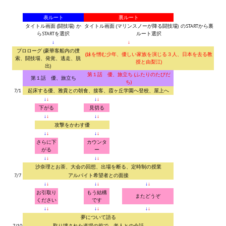
МОДЫ ДЛЯ ИГР
表ルート
裏ルート
タイトル画面 (闘技場) か
タイトル画面 (マリンスノーが降る闘技場) のSTARTから裏
らSTARTを選択
ルート選択
Патчи
↓
↓
プロローグ (豪華客船内の捜
(妹を憎む少年、優しい家族を演じる３人、日本を去る教
索、闘技場、発覚、逃走、脱
Mass Effect 2
授と由梨江)
出)
第１話 優、旅立ち (ふたりのたびだ
第１話 優、旅立ち
Mass Effect 3
ち)
7/1
起床する優、雅貴との朝食、接客、霞ヶ丘学園へ登校、屋上へ
↓
↓
↓
↓
Моды
下がる
見切る
↓
↓
↓
↓
Divinity Original Sin Enhanced Edition
攻撃をかわす優
↓
↓
↓
↓
Dragon Age: Origins
さらに下
カウンタ
がる
ー
↓
↓
↓
↓
Dragon Age 2
沙奈理とお茶、大会の回想、出場を断る、定時制の授業
7/7
アルバイト希望者との面接
Dragon Age: Inquisition
↓
↓
↓
↓
↓
↓
お引取り
もう結構
またどうぞ
ください
です
Fallout 3
↓
↓
↓
↓
↓
↓
夢について語る
GTA 5
7/10
取り壊された道場の前で、老人との会話