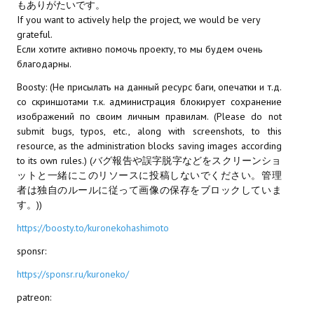
もありがたいです。
If you want to actively help the project, we would be very
grateful.
Если хотите активно помочь проекту, то мы будем очень
благодарны.
Boosty: (Не присылать на данный ресурс баги, опечатки и т.д.
со скриншотами т.к. администрация блокирует сохранение
изображений по своим личным правилам. (Please do not
submit bugs, typos, etc., along with screenshots, to this
resource, as the administration blocks saving images according
to its own rules.) (バグ報告や誤字脱字などをスクリーンショ
ットと一緒にこのリソースに投稿しないでください。管理
者は独自のルールに従って画像の保存をブロックしていま
す。))
https://boosty.to/kuronekohashimoto
sponsr:
https://sponsr.ru/kuroneko/
patreon: