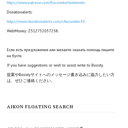
https://www.patreon.com/KuronekoHashimoto
Donationalerts:
https://www.donationalerts.com/r/kuroneko30
WebMoney: Z512732037258.
Если есть предложения или желаете оказать помощь пишите
на бусти.
If you have suggestions or wish to assist write to Boosty.
提案やBoostyサイトへのメッセージ書き込みに協力したい方
は、ぜひご連絡ください。
AIKON FLOATING SEARCH