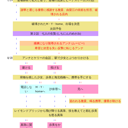
Ведьмак 1
7/19
道場跡前で老人と会う、道場の流派とビーナスゲームズの話
↓
↓
謝華と通じる優香に感謝する雅貴、由梨江の依頼を拒否、破
Ведьмак 2
↓
壊される店内
↓
↓
Ведьмак 3
破壊されたM・Y・home、出場を決意
次回予告
第２話 七人の生贄 (しちにんのめがみ)
ЦИФРОВЫЕ КОМИКСЫ
↓
↓
↓
捕虜になり陵辱されるアンナ (ムービー)
↓
希望と好意を失い反撃に転じるアンナ
EURO comics
↓
↓
8/20
アンナとケリーの会話 、駅で少女とぶつかりかける
Manga List
↓
↓
↓
↓
避ける
投げる
↓
↓
↓
↓
USA comics
荷物を残した少女、歩美と海北桟橋へ、携帯を手にする
↓
↓
↓
↓
↓
↓
↓
↓
ЧС
電話しな
M・Y・
沙奈理へ
兄へ
い
homeへ
↓
↓
↓
↓
↓
WALKTHROUGH VN
↓
↓
↓
↓
追われる雅貴、鳴る携帯、優香が助ける
↓
↓
↓
↓
↓
レイモンドブリッジから飛び降りる真珠、技を教えてと頼む歩美
PC 18+
を怒る真珠
↓
↓
↓
↓
真珠に賛
歩美をか
PC 12-17