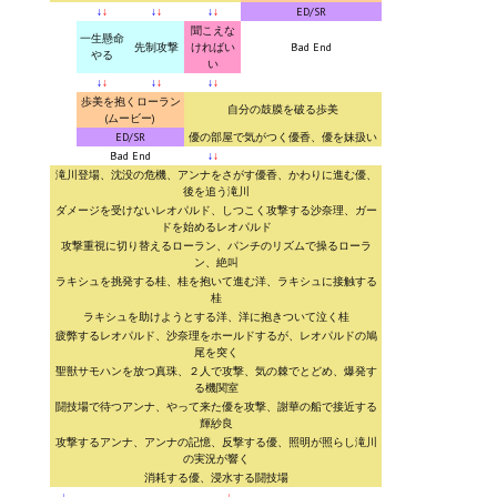
↓
↓
↓
↓
↓
↓
ED/SR
聞こえな
一生懸命
先制攻撃
ければい
Bad End
やる
い
↓
↓
↓
↓
↓
↓
歩美を抱くローラン
自分の鼓膜を破る歩美
(ムービー)
ED/SR
優の部屋で気がつく優香、優を妹扱い
Bad End
↓
↓
滝川登場、沈没の危機、アンナをさがす優香、かわりに進む優、
後を追う滝川
ダメージを受けないレオパルド、しつこく攻撃する沙奈理、ガー
ドを始めるレオパルド
攻撃重視に切り替えるローラン、パンチのリズムで操るローラ
ン、絶叫
ラキシュを挑発する桂、桂を抱いて進む洋、ラキシュに接触する
桂
ラキシュを助けようとする洋、洋に抱きついて泣く桂
疲弊するレオパルド、沙奈理をホールドするが、レオパルドの鳩
尾を突く
聖獣サモハンを放つ真珠、２人で攻撃、気の棘でとどめ、爆発す
る機関室
闘技場で待つアンナ、やって来た優を攻撃、謝華の船で接近する
輝紗良
攻撃するアンナ、アンナの記憶、反撃する優、照明が照らし滝川
の実況が響く
消耗する優、浸水する闘技場
↓
↓