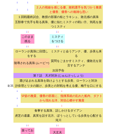
↓
↓
↓
２人の視線を感じる優、敗戦選手を気づかう雅貴
↓
↓
と優香、優香への複雑な思い
１回戦最終試合、教授の部屋の桂とラキシュ、敗北感の真珠
五獣拳で先手を取る真珠、優に似たミスティの戦い方、気吼を放
つミスティ
↓
↓
↓
↓
このまま
ミスティ
残る
をつける
↓
↓
↓
↓
ローランが真珠に目隠し
ミスティと会うアンナ、優、歩美も来
をする
る
質問をごまかすミスティ、優敗北を宣
陵辱される真珠 (ムービー)
言するアンナ
次回予告
第７話 天才対決 (じゅんけっしょう)
運び込まれる真珠を助けようとする歩美、ローランと対決
8/25
沙奈理とリタの賭け、歩美との対戦を考える優、梅干を口にする
↓
↓
SP姿の雅貴、優香の部屋に、指揮系統の乱れた船内、ダクト
↓
から現れる洋、対抗心燃やす雅貴
↓
↓
食事する真珠、話しかけるダイアン
虎芝の遺書、真実を話す北方、ぼうっとしている歩美を心配する
滝川
↓
↓
↓
↓
放ってお
大丈夫