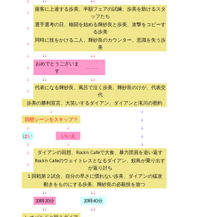
↓
↓
↓
↓
↓
接客に上達する歩美、半額フェアの試練、歩美を助けるスタ
↓
ッフたち
選手選考の日、格闘を始める輝紗良と歩美、攻撃をコピーす
↓
る歩美
同時に技をかける二人、輝紗良のカウンター、意識を失う歩
↓
美
↓
↓
↓
↓
↓
おめでとうございま
↓
………
す
↓
↓
↓
↓
↓
代表になる輝紗良、風呂で泣く歩美、輝紗良のけが、代表交
↓
代
歩美の勝利宣言、大笑いするダイアン、ダイアンと滝川の密約
↓
↓
回想シーンをスキップ？
↓
↓
↓
↓
はい
いいえ
↓
↓
↓
↓
↓
ダイアンの回想、Rock'n Cafeで大食、暴力団員を追い返す
Rock'n Cafeのウェイトレスとなるダイアン、鮫島が乗り出す
↓
が返り討ち
１回戦第２試合、自分の早さに慣れない歩美、ダイアンの猛攻
動きをものにする歩美、輝紗良の必殺技を放つ
↓
↓
↓
↓
20時20分
20時40分
↓
↓
↓
↓