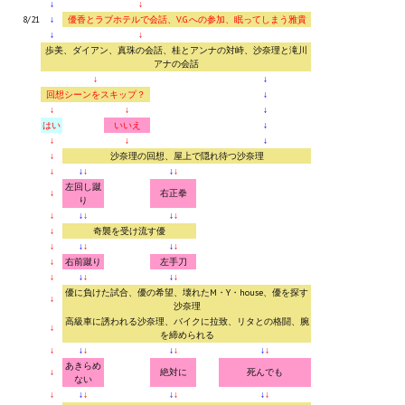
Doom 3 Remaster Fan Edition
↓
↓
8/21
↓
優香とラブホテルで会話、V.G.への参加、眠ってしまう雅貴
↓
↓
X2 - The Threat Remaster Fan Edition
歩美、ダイアン、真珠の会話、桂とアンナの対峙、沙奈理と滝川
アナの会話
Quake III Arena Remaster Fan Edition
↓
↓
回想シーンをスキップ？
↓
↓
↓
↓
Star Trek Voyager Elite Force Remaster Fan Edition
はい
いいえ
↓
↓
↓
↓
Sacred Gold Remaster Fan Edition
↓
沙奈理の回想、屋上で隠れ待つ沙奈理
↓
↓
↓
↓
↓
左回し蹴
Aliens versus Predator 1 Remaster Fan Edition
↓
右正拳
り
↓
↓
↓
↓
↓
Aliens versus Predator 2 Remaster Fan Edition
↓
奇襲を受け流す優
↓
↓
↓
↓
↓
↓
右前蹴り
左手刀
Age of Pirates: Caribbean Tales Remaster Fan Edition
↓
↓
↓
↓
↓
優に負けた試合、優の希望、壊れたM・Y・house、優を探す
↓
Sea Dogs - City of Abandoned Ships Remaster Fan Edition
沙奈理
高級車に誘われる沙奈理、バイクに拉致、リタとの格闘、腕
↓
を締められる
Sea Dogs Remaster Fan Edition
↓
↓
↓
↓
↓
↓
↓
あきらめ
↓
絶対に
死んでも
NEKOPARA
ない
↓
↓
↓
↓
↓
↓
↓