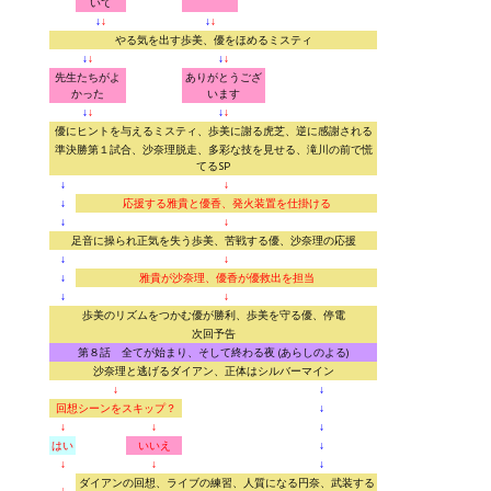
いて
↓
↓
↓
↓
やる気を出す歩美、優をほめるミスティ
↓
↓
↓
↓
先生たちがよ
ありがとうござ
かった
います
↓
↓
↓
↓
優にヒントを与えるミスティ、歩美に謝る虎芝、逆に感謝される
準決勝第１試合、沙奈理脱走、多彩な技を見せる、滝川の前で慌
てるSP
↓
↓
↓
応援する雅貴と優香、発火装置を仕掛ける
↓
↓
足音に操られ正気を失う歩美、苦戦する優、沙奈理の応援
↓
↓
↓
雅貴が沙奈理、優香が優救出を担当
↓
↓
歩美のリズムをつかむ優が勝利、歩美を守る優、停電
次回予告
第８話 全てが始まり、そして終わる夜 (あらしのよる)
沙奈理と逃げるダイアン、正体はシルバーマイン
↓
↓
回想シーンをスキップ？
↓
↓
↓
↓
はい
いいえ
↓
↓
↓
↓
ダイアンの回想、ライブの練習、人質になる円奈、武装する
↓