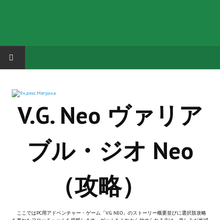
HOME
V.G. Neo ヴァリア
ГРУППА "КАРЛ ВЕЛИКИЙ"
Завершённые проекты
ブル・ジオ Neo
Русская биржа
Теневой кардинал для Обливиона
（攻略）
Aliens vs Predator 2 (Русские субтитры)
Dungeon Siege 2 Legendary Mod (Русские субтитры)
ここではPC用アドベンチャー・ゲーム「V.G. NEO」のストーリー概要並びに選択肢攻略