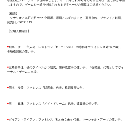
を兼ねたフローチャートを掲載します。ゲームをこれから始められる方は、楽しみが半減
しますので、ゲームを一通り体験されるまで本ページの閲覧はご遠慮ください。
Новый ГГ
【概要】
Моды группы
シナリオ／丸戸史明 with 企画屋、原画／みずのまこと・高苗京鈴、ブランド／戯画、
発売日／2003.12.19
Теневой кардинал для Скайрима
【登場人物紹介】
Работы Alexandra10
♥
飛鳥 優 ：主人公。レストラン『M・Y・home』の専務兼ウェイトレス (社長の妹)。
各種格闘技の使い手。
Kitana HGEC
Apella CBBE SSE BodySlide (with Physics)
♥
三角沙奈理：優のライバルかつ親友。旭神流空手の使い手。『香出屋』代表としてヴィ
ーナス・ゲームに出場。
Apella 2.0 CBBE SSE BodySlide (with Physics)
♥
岡本 歩美：ファミレス『駅馬車』代表。格闘技歴１年。
Kitana CBBE SSE BodySlide (with Physics)
Nekomimi
♥
玉 真珠：ファミレス『メイ・ドリーム』代表。破裏拳の使い手。
New Light Skyrim SE
♥
ダイアン・ライアン：ファミレス『Rock'n Cafe』代表。マーシャル・アーツの使い手。
SB Corset Armor CBBE SSE BodySlide (with Physics)