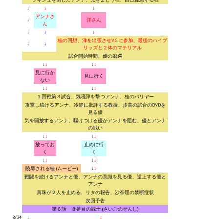
↓
↓
↓
アンナさ
↓
洋さん
ん
↓
↓
↓
桂の回想、洋を出張させV.G.に参加、最後のハイブ
↓
↓
リッズと２体のマテリアル
試合開始時間、優の逡巡
↓
↓
↓
↓
見に行か
見に行く
ない
↓
↓
↓
↓
１回戦第３試合、気吼弾を撃つアンナ、桂のバリヤー
攻撃し続けるアンナ、冷静に批評する教授、歩美の試合のDVDを
見る優
気を開放するアンナ、駆けつける優がアンナを阻む、優とアンナ
の戦い
↓
↓
↓
↓
放ってお
止めに行
く
く
↓
↓
↓
↓
陵辱される桂 (ムービー)
↓
↓
戦闘を続けるアンナと優、アンナの意識を見る優、逆上する優と
アンナ
真珠が２人を止める、リタの報告、沙奈理の禁断症状
次回予告
第６話 ８番目の戦士 (さいごのせんし)
8/24
↓
↓