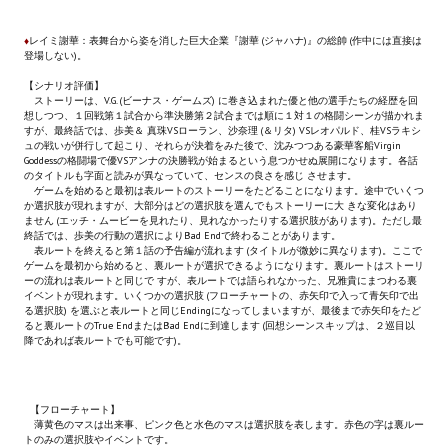
Star Trek Voyager Elite Force Remaster Fan Edition
♦
レイミ謝華：表舞台から姿を消した巨大企業『謝華 (ジャハナ)』の総帥 (作中には直接は
Sacred Gold Remaster Fan Edition
登場しない)。
【シナリオ評価】
Red Faction remaster Fan Edition
ストーリーは、V.G. (ビーナス・ゲームズ) に巻き込まれた優と他の選手たちの経歴を回
想しつつ、１回戦第１試合から準決勝第２試合までは順に１対１の格闘シーンが描かれま
すが、最終話では、歩美＆ 真珠VSローラン、沙奈理 (＆リタ) VSレオパルド、桂VSラキシ
Aliens versus Predator 1 Remaster Fan Edition
ュの戦いが併行して起こり、それらが決着をみた後で、沈みつつある豪華客船Virgin
Goddessの格闘場で優VSアンナの決勝戦が始まるという息つかせぬ展開になります。各話
のタイトルも字面と読みが異なっていて、センスの良さを感じ させます。
Age of Pirates: Caribbean Tales Remaster Fan Edition
ゲームを始めると最初は表ルートのストーリーをたどることになります。途中でいくつ
か選択肢が現れますが、大部分はどの選択肢を選んでもストーリーに大 きな変化はあり
Корсары 3 Сундук мертвеца Remaster Fan Edition
ません (エッチ・ムービーを見れたり、見れなかったりする選択肢があります)。ただし最
終話では、歩美の行動の選択によりBad Endで終わることがあります。
表ルートを終えると第１話の予告編が流れます (タイトルが微妙に異なります)。ここで
Sea Dogs - City of Abandoned Ships Remaster Fan Edition
ゲームを最初から始めると、裏ルートが選択できるようになります。裏ルートはストーリ
ーの流れは表ルートと同じで すが、表ルートでは語られなかった、兄雅貴にまつわる裏
イベントが現れます。いくつかの選択肢 (フローチャートの、赤矢印で入って青矢印で出
Sea Dogs Remaster Fan Edition
る選択肢) を選ぶと表ルートと同じEndingになってしまいますが、最後まで赤矢印をたど
ると裏ルートのTrue EndまたはBad Endに到達します (回想シーンスキップは、２巡目以
降であれば表ルートでも可能です)。
НОВОСТИ ПОРТАЛА
Новости
【フローチャート】
薄黄色のマスは出来事、ピンク色と水色のマスは選択肢を表します。赤色の字は裏ルー
Новости Архив
トのみの選択肢やイベントです。