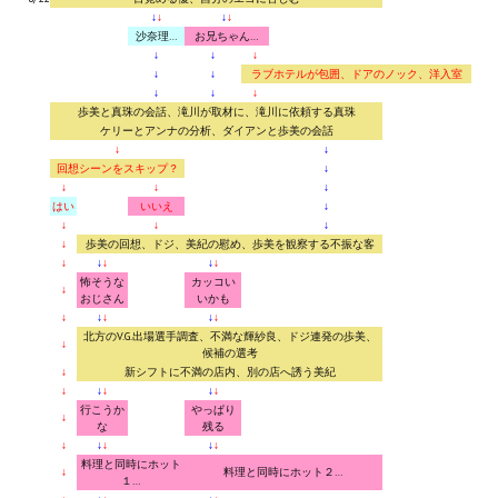
↓
↓
↓
↓
沙奈理…
お兄ちゃん…
↓
↓
↓
↓
↓
ラブホテルが包囲、ドアのノック、洋入室
↓
↓
↓
歩美と真珠の会話、滝川が取材に、滝川に依頼する真珠
ケリーとアンナの分析、ダイアンと歩美の会話
↓
↓
回想シーンをスキップ？
↓
↓
↓
↓
はい
いいえ
↓
↓
↓
↓
↓
歩美の回想、ドジ、美紀の慰め、歩美を観察する不振な客
↓
↓
↓
↓
↓
怖そうな
カッコい
↓
おじさん
いかも
↓
↓
↓
↓
↓
北方のV.G.出場選手調査、不満な輝紗良、ドジ連発の歩美、
↓
候補の選考
↓
新シフトに不満の店内、別の店へ誘う美紀
↓
↓
↓
↓
↓
行こうか
やっぱり
↓
な
残る
↓
↓
↓
↓
↓
料理と同時にホット
↓
料理と同時にホット２…
１…