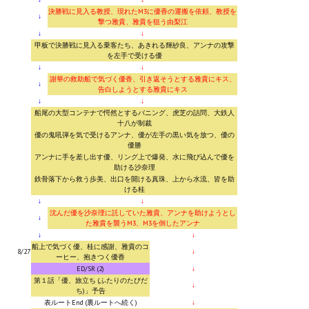
決勝戦に見入る教授、現れたM3に優香の運搬を依頼、教授を
↓
撃つ雅貴、雅貴を狙う由梨江
↓
↓
甲板で決勝戦に見入る乗客たち、あきれる輝紗良、アンナの攻撃
を左手で受ける優
↓
↓
謝華の救助船で気づく優香、引き返そうとする雅貴にキス、
↓
告白しようとする雅貴にキス
↓
↓
船尾の大型コンテナで愕然とするバニング、虎芝の詰問、大鉄人
十八が制裁
優の鬼吼弾を気で受けるアンナ、優が左手の黒い気を放つ、優の
優勝
アンナに手を差し出す優、リング上で爆発、水に飛び込んで優を
助ける沙奈理
鉄骨落下から救う歩美、出口を開ける真珠、上から水流、皆を助
ける桂
↓
↓
沈んだ優を沙奈理に託していた雅貴、アンナを助けようとし
↓
た雅貴を襲うM3、M3を倒したアンナ
↓
↓
船上で気づく優、桂に感謝、雅貴のコ
8/27
↓
ーヒー、抱きつく優香
ED/SR (2)
↓
第１話「優、旅立ち (ふたりのたびだ
↓
ち)」予告
表ルートEnd (裏ルートへ続く)
↓