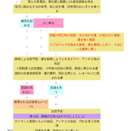
↓
母との長電話、香出屋に勤務しV.G.参加資格を得る
Nekopara Vol2 (Rus Version)
滝川に頼みをする沙奈理、桂と話す優、沙奈理のおにぎりを食べ
る
↓
↓
↓
↓
Nekopara Vol3 (Rus Version)
練習を始
少し眠る
める
↓
↓
↓
両親の死亡時の回想、水を浴びる優、計画された事故、
↓
↓
優を抱く雅貴
ラブホテルで目覚める雅貴、優を看病した日々、そばに
↓
↓
いる優香に驚く
↓
↓
↓
真珠による前予想、優を観察しようとするケリー、アンナと桂の
会話
１回戦第１試合開始、３年前の試合の再現、新技に押される優
逆転の左連発気吼弾、優の勝利、現れる男たち、レオパルドに阻
まれる優
↓
↓
↓
↓
意識を失
意識を失
わない
う
↓
↓
↓
↓
陵辱される沙奈理 (ムービ
↓
↓
ー)
次回予告
第４話 最速の少女 (はやてのしょうじょ)
ローランと真珠たちとの会話、アンナとの会話、汚れを洗う沙奈
理
8/22
目覚める優、自分のエゴに苦しむ