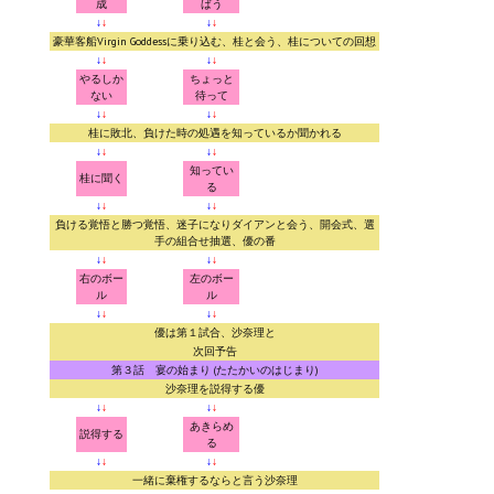
成
ばう
↓
↓
↓
↓
PC Otome VN
豪華客船Virgin Goddessに乗り込む、桂と会う、桂についての回想
↓
↓
↓
↓
やるしか
ちょっと
Vita VN
ない
待って
↓
↓
↓
↓
PSP VN
桂に敗北、負けた時の処遇を知っているか聞かれる
↓
↓
↓
↓
PS3 VN
知ってい
桂に聞く
る
↓
↓
↓
↓
PS2 VN
負ける覚悟と勝つ覚悟、迷子になりダイアンと会う、開会式、選
手の組合せ抽選、優の番
↓
↓
↓
↓
PS1 VN
右のボー
左のボー
ル
ル
PC FX VN
↓
↓
↓
↓
優は第１試合、沙奈理と
Saturn VN
次回予告
第３話 宴の始まり (たたかいのはじまり)
沙奈理を説得する優
ストラテジーが必要なVN一覧 (List of VNs for which walkthrough ar
↓
↓
↓
↓
あきらめ
説得する
る
HD REMASTERS (FAN EDITION) (HDリマスター（ファン・エディション）)
↓
↓
↓
↓
一緒に棄権するならと言う沙奈理