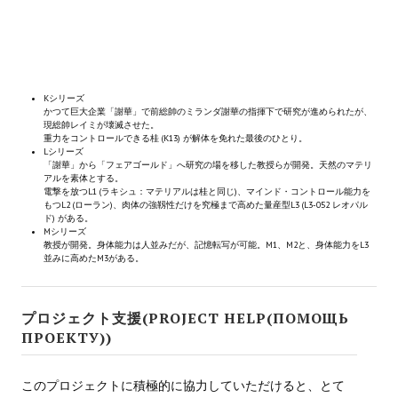
◎マテリアル：生体因子をもち、ハイブリッズの素体となる女性。
優香、優、アンナが該当するが、優とアンナは優香 (オリジナル) のクローン (コピー)。
◎ハイブリッズ：戦闘能力を高めた兵器用の人造人間。
Kシリーズ
かつて巨大企業「謝華」で前総帥のミランダ謝華の指揮下で研究が進められたが、
現総帥レイミが壊滅させた。
重力をコントロールできる桂 (K13) が解体を免れた最後のひとり。
Lシリーズ
「謝華」から「フェアゴールド」へ研究の場を移した教授らが開発。天然のマテリ
アルを素体とする。
電撃を放つL1 (ラキシュ：マテリアルは桂と同じ)、マインド・コントロール能力を
もつL2 (ローラン)、肉体の強靱性だけを究極まで高めた量産型L3 (L3-052 レオパル
ド) がある。
Mシリーズ
教授が開発。身体能力は人並みだが、記憶転写が可能。M1、M2と、身体能力をL3
並みに高めたM3がある。
プロジェクト支援(PROJECT HELP(ПОМОЩЬ
ПРОЕКТУ))
このプロジェクトに積極的に協力していただけると、とて