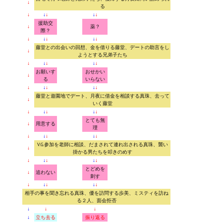
↓
る
↓
↓
↓
↓
↓
援助交
↓
薬？
際？
↓
↓
↓
↓
↓
藤堂との出会いの回想、金を借りる藤堂、デートの助言をし
↓
ようとする兄弟子たち
↓
↓
↓
↓
↓
お願いす
おせかい
↓
る
いらない
↓
↓
↓
↓
↓
藤堂と遊園地でデート、月夜に借金を相談する真珠、去って
↓
いく藤堂
↓
↓
↓
↓
↓
とても無
↓
用意する
理
↓
↓
↓
↓
↓
V.G.参加を老師に相談、だまされて連れ出される真珠、襲い
↓
掛かる男たちを叩きのめす
↓
↓
↓
↓
↓
とどめを
↓
追わない
刺す
↓
↓
↓
↓
↓
相手の事を聞き忘れる真珠、優を訪問する歩美、ミスティを訪ね
る２人、面会拒否
↓
↓
↓
↓
立ち去る
振り返る