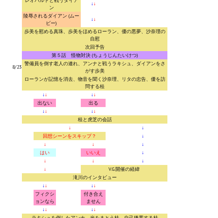
レオパルドと戦うダイア
↓
↓
ン
陵辱されるダイアン (ムー
↓
↓
ビー)
歩美を慰める真珠、歩美をほめるローラン、優の悪夢、沙奈理の
自慰
次回予告
第５話 怪物対決 (ちょうじんたいけつ)
警備員を倒す老人の連れ、アンナと戦うラキシュ、ダイアンをさ
8/23
がす歩美
ローランが記憶を消去、物音を聞く沙奈理、リタの忠告、優を訪
問する桂
↓
↓
↓
↓
出ない
出る
↓
↓
↓
↓
桂と虎芝の会話
↓
↓
回想シーンをスキップ？
↓
↓
↓
↓
はい
いいえ
↓
↓
↓
↓
↓
V.G.開催の経緯
滝川のインタビュー
↓
↓
↓
↓
フィクシ
付き合え
ョンなら
ません
↓
↓
↓
↓
ラキシュを倒したアンナ、光をまとう桂、自己嫌悪する桂