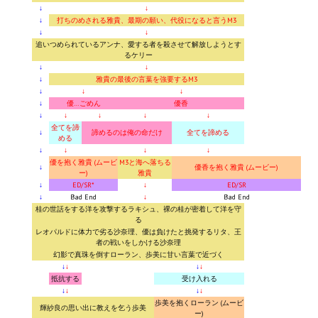
↓
↓
↓
打ちのめされる雅貴、最期の願い、代役になると言うM3
↓
↓
追いつめられているアンナ、愛する者を殺させて解放しようとす
るケリー
↓
↓
↓
雅貴の最後の言葉を強要するM3
↓
↓
↓
↓
優…ごめん
優香
↓
↓
↓
↓
↓
全てを諦
↓
諦めるのは俺の命だけ
全てを諦める
める
↓
↓
↓
↓
優を抱く雅貴 (ムービ
M3と海へ落ちる
↓
優香を抱く雅貴 (ムービー)
ー)
雅貴
↓
ED/SR*
↓
ED/SR
↓
Bad End
↓
Bad End
桂の世話をする洋を攻撃するラキシュ、裸の桂が密着して洋を守
る
レオパルドに体力で劣る沙奈理、優は負けたと挑発するリタ、王
者の戦いをしかける沙奈理
幻影で真珠を倒すローラン、歩美に甘い言葉で近づく
↓
↓
↓
↓
抵抗する
受け入れる
↓
↓
↓
↓
歩美を抱くローラン (ムービ
輝紗良の思い出に教えを乞う歩美
ー)