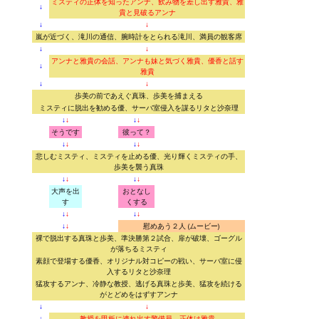
ミスティの正体を知ったアンナ、飲み物を差し出す雅貴、雅
↓
貴と見破るアンナ
↓
↓
嵐が近づく、滝川の通信、腕時計をとられる滝川、満員の観客席
↓
↓
アンナと雅貴の会話、アンナも妹と気づく雅貴、優香と話す
↓
雅貴
↓
↓
歩美の前であえぐ真珠、歩美を捕まえる
ミスティに脱出を勧める優、サーバ室侵入を謀るリタと沙奈理
↓
↓
↓
↓
そうです
彼って？
↓
↓
↓
↓
悲しむミスティ、ミスティを止める優、光り輝くミスティの手、
歩美を襲う真珠
↓
↓
↓
↓
大声を出
おとなし
す
くする
↓
↓
↓
↓
↓
↓
慰めあう２人 (ムービー)
裸で脱出する真珠と歩美、準決勝第２試合、扉が破壊、ゴーグル
が落ちるミスティ
素顔で登場する優香、オリジナル対コピーの戦い、サーバ室に侵
入するリタと沙奈理
猛攻するアンナ、冷静な教授、逃げる真珠と歩美、猛攻を続ける
がとどめをはずすアンナ
↓
↓
↓
教授を甲板に連れ出す警備員、正体は雅貴