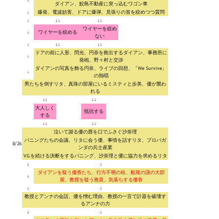
ダイアン、鮫島不動産に突っ込むワゴン車
↓
爆発、電波妨害、ドアに爆弾、見張りの首を絞めつつ質問
↓
↓
↓
↓
↓
ワイヤーを絞め
↓
ワイヤーを絞める
ない
↓
↓
↓
↓
↓
ドアの前に人形、閃光、円奈を救出するダイアン、事務所に
↓
発砲、野々村と交渉
ダイアンの写真を飾る円奈、ライブの回想、「We Survive」
↓
の熱唱
男たちを倒すリタ、真珠の部屋にいるミスティと歩美、優が襲わ
れる
↓
↓
↓
↓
大人しく
抵抗する
する
↓
↓
↓
↓
泣いて謝る優の唇を口でふさぐ沙奈理
バニングたちの会議、リタに会う優、事情を話すリタ、プロパガ
8/26
ンダの兵士産業
V.G.を続ける決断をするバニング、沙奈理と優に協力を求めるリタ
↓
↓
ダイアンを疑う優香たち、行方不明の桂、船尾の謎の大部
↓
屋、教授を疑う雅貴、気落ちする優香
↓
↓
教授とアンナの会話、優を憎む理由、教授の一言で計器を破壊す
るアンナの力
↓
↓