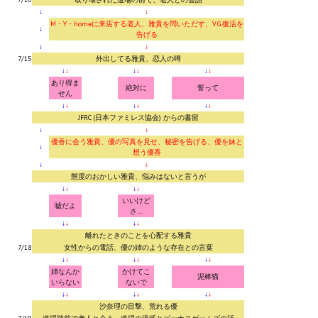
↓
↓
M・Y・homeに来店する老人、雅貴を問いただす、V.G.復活を
Kingdoms of Amalur: Reckoning
↓
告げる
↓
↓
Mass Effect Andromeda
7/15
外出してる雅貴、恋人の噂
↓
↓
↓
↓
↓
↓
あり得ま
Neverwinter Nights 1
絶対に
誓って
せん
↓
↓
↓
↓
↓
↓
Sacred Ice & Blood
JFRC (日本ファミレス協会) からの書留
↓
↓
優香に会う雅貴、優の写真を見せ、秘密を告げる、優を妹と
Sims 3
↓
想う優香
↓
↓
Sims 4
態度のおかしい雅貴、悩みはないと言うが
↓
↓
↓
↓
いいけど
Star Wars Jedi Knight: Dark Force II
嘘だよ
さ…
↓
↓
↓
↓
Star Wars Knights of the Old Republic 1
離れたときのことを心配する雅貴
7/18
女性からの電話、優の姉のような存在との言葉
Star Wars Knights of the Old Republic 2
↓
↓
↓
↓
↓
↓
姉なんか
かけてこ
泥棒猫
いらない
ないで
Titan Quest Immortal Throne
↓
↓
↓
↓
↓
↓
沙奈理の目撃、荒れる優