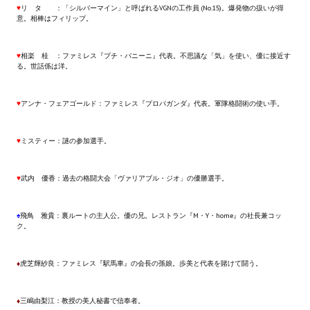
♥
リ タ ：「シルバーマイン」と呼ばれるVGNの工作員 (No.15)。爆発物の扱いが得
Wedding Wear CBBE SSE BodySlide (with Physics)
意。相棒はフィリップ。
Работы Тестера 55
♥
相楽 桂 ：ファミレス『プチ・バニーニ』代表。不思議な「気」を使い、優に接近す
Наёмный оборотень
る。世話係は洋。
Небесный воин
♥
アンナ・フェアゴールド：ファミレス『プロパガンダ』代表。軍隊格闘術の使い手。
Немного героев меча и магии
♥
ミスティー：謎の参加選手。
Расширенная версия Х3
♥
武内 優香：過去の格闘大会「ヴァリアブル・ジオ」の優勝選手。
REBalance
Работы Kuroneko
♠
飛鳥 雅貴：裏ルートの主人公。優の兄。レストラン『M・Y・home』の社長兼コッ
ク。
Doom 3 Remaster Fan Edition
X2 - The Threat Remaster Fan Edition
♦
虎芝輝紗良：ファミレス『駅馬車』の会長の孫娘。歩美と代表を賭けて闘う。
Quake III Arena Remaster Fan Edition
♦
三嶋由梨江：教授の美人秘書で信奉者。