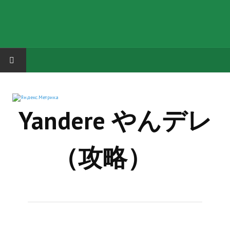
HOME
Yandere やんデレ
ГРУППА "КАРЛ ВЕЛИКИЙ"
Завершённые проекты
（攻略）
Русская биржа
Теневой кардинал для Обливиона
Aliens vs Predator 2 (Русские субтитры)
Dungeon Siege 2 Legendary Mod (Русские субтитры)