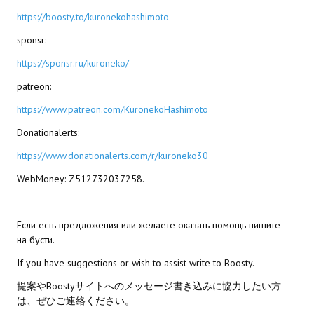
https://boosty.to/kuronekohashimoto
PC Otome VN
sponsr:
Vita VN
https://sponsr.ru/kuroneko/
PSP VN
patreon:
https://www.patreon.com/KuronekoHashimoto
PS3 VN
Donationalerts:
PS2 VN
https://www.donationalerts.com/r/kuroneko30
PS1 VN
WebMoney: Z512732037258.
PC FX VN
Saturn VN
Если есть предложения или желаете оказать помощь пишите
на бусти.
ストラテジーが必要なVN一覧 (List of VNs for which walkthrough ar
If you have suggestions or wish to assist write to Boosty.
提案やBoostyサイトへのメッセージ書き込みに協力したい方
HD REMASTERS (FAN EDITION) (HDリマスター（ファン・エディション）)
は、ぜひご連絡ください。