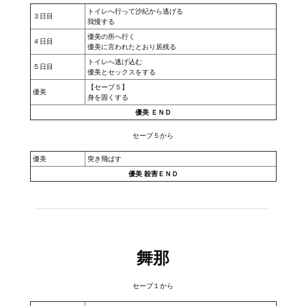
Star Trek Voyager Elite Force Remaster Fan Edition
トイレへ行って沙紀から逃げる
３日目
我慢する
優美の所へ行く
Sacred Gold Remaster Fan Edition
４日目
優美に言われたとおり居残る
トイレへ逃げ込む
Red Faction remaster Fan Edition
５日目
優美とセックスをする
【セーブ５】
優美
Aliens versus Predator 1 Remaster Fan Edition
身を固くする
優美 ＥＮＤ
Age of Pirates: Caribbean Tales Remaster Fan Edition
セーブ５から
Корсары 3 Сундук мертвеца Remaster Fan Edition
優美
突き飛ばす
優美 殺害ＥＮＤ
Sea Dogs - City of Abandoned Ships Remaster Fan Edition
Sea Dogs Remaster Fan Edition
НОВОСТИ ПОРТАЛА
舞那
Новости
セーブ１から
Новости Архив