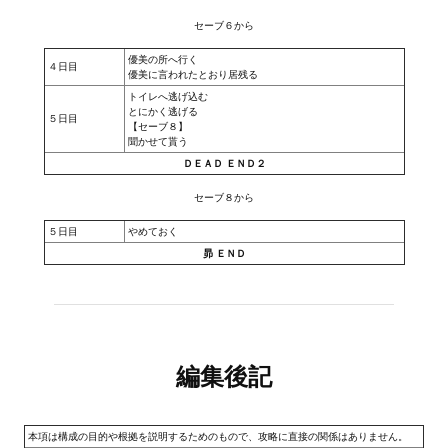
セーブ６から
Kingdoms of Amalur: Reckoning
優美の所へ行く
４日目
優美に言われたとおり居残る
Mass Effect Andromeda
トイレへ逃げ込む
とにかく逃げる
５日目
Neverwinter Nights 1
【セーブ８】
聞かせて貰う
Sacred Ice & Blood
ＤＥＡＤ ＥＮＤ２
セーブ８から
Sims 3
５日目
やめておく
Sims 4
昴 ＥＮＤ
Star Wars Jedi Knight: Dark Force II
Star Wars Knights of the Old Republic 1
Star Wars Knights of the Old Republic 2
編集後記
Titan Quest Immortal Throne
本項は構成の目的や根拠を説明するためのもので、攻略に直接の関係はありません。