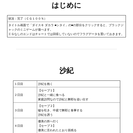
はじめに
Новый ГГ
Моды группы
状況：完了（ＣＧ１００％）
タイトル画面で「ダイスキ ダカラ ■シタイ」の■の部分をクリックすると、ブラックジ
Теневой кардинал для Скайрима
ャックのミニゲームが遊べます。
ＣＧなしのエンドはチャートでは回収していないのでフラグデータを置いておきます。
Работы Alexandra10
Kitana HGEC
Apella CBBE SSE BodySlide (with Physics)
沙紀
Apella 2.0 CBBE SSE BodySlide (with Physics)
１日目
沙紀を抱く
Kitana CBBE SSE BodySlide (with Physics)
【セーブ１】
２日目
沙紀と一緒に食べる
家庭訪問なので沙紀と舞耶を追い出す
Nekomimi
【セーブ２】
３日目
嘘を吐き、中庭で舞耶と食事する
New Light Skyrim SE
沙紀を誘う
優美の所へ行く
SB Corset Armor CBBE SSE BodySlide (with Physics)
４日目
【セーブ３】
優美に言われたとおり居残る