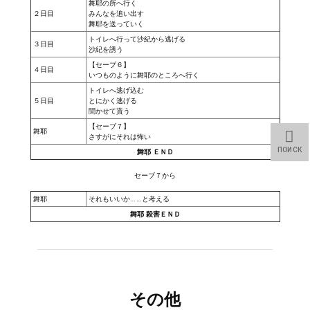
舞耶の所へ行く
２日目
みんなを追い出す
МОДЫ ДЛЯ ИГР
舞耶を送っていく
トイレへ行って沙紀から逃げる
３日目
沙紀を誘う
Патчи
【セーブ６】
４日目
いつものように舞耶のところへ行く
Mass Effect 2
トイレへ逃げ込む
５日目
とにかく逃げる
Mass Effect 3
聞かせて貰う
【セーブ７】
舞耶
さすがにそれは怖い
Моды
ПОИСК
舞耶 ＥＮＤ
Divinity Original Sin Enhanced Edition
セーブ７から
Dragon Age: Origins
舞耶
それもいいか……と考える
舞耶 殺害ＥＮＤ
Dragon Age 2
Dragon Age: Inquisition
Fallout 3
その他
GTA 5