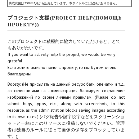
Ведьмак 1
構成意図は2008年3月から記録しています。本タイトルには記録がありません。
Ведьмак 2
プロジェクト支援(PROJECT HELP(ПОМОЩЬ
ПРОЕКТУ))
Ведьмак 3
ЦИФРОВЫЕ КОМИКСЫ
このプロジェクトに積極的に協力していただけると、とて
もありがたいです。
If you want to actively help the project, we would be very
EURO comics
grateful.
Manga List
Если хотите активно помочь проекту, то мы будем очень
благодарны.
USA comics
Boosty: (Не присылать на данный ресурс баги, опечатки и т.д.
со скриншотами т.к. администрация блокирует сохранение
ЧС
изображений по своим личным правилам. (Please do not
submit bugs, typos, etc., along with screenshots, to this
WALKTHROUGH VN
resource, as the administration blocks saving images according
to its own rules.) (バグ報告や誤字脱字などをスクリーンショ
ットと一緒にこのリソースに投稿しないでください。管理
PC 18+
者は独自のルールに従って画像の保存をブロックしていま
す。))
PC 12-17