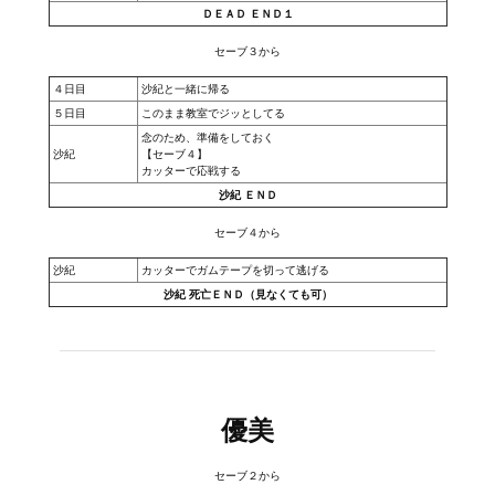
ＤＥＡＤ ＥＮＤ１
Wedding Wear CBBE SSE BodySlide (with Physics)
セーブ３から
Работы Тестера 55
４日目
沙紀と一緒に帰る
Наёмный оборотень
５日目
このまま教室でジッとしてる
念のため、準備をしておく
Небесный воин
沙紀
【セーブ４】
カッターで応戦する
沙紀 ＥＮＤ
Немного героев меча и магии
セーブ４から
Расширенная версия Х3
沙紀
カッターでガムテープを切って逃げる
REBalance
沙紀 死亡ＥＮＤ（見なくても可）
Работы Kuroneko
Doom 3 Remaster Fan Edition
X2 - The Threat Remaster Fan Edition
優美
Quake III Arena Remaster Fan Edition
セーブ２から