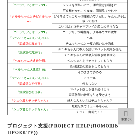
Wedding Wear CBBE SSE BodySlide (with Physics)
『コーデリアとオーノマⅡ』
ジジィを所払いにて、源成堂はお開きに
可哀相だから、クルル、面倒見てやれや
Работы Тестера 55
『クルルちゃんとチビクルちゃ
どう考えてもこりゃ御嬢様のワナだし、そんなガキは
ん』
放っておけ
こいつはオコチャマプレイが楽しめそうだな…
Наёмный оборотень
『コーデリアとオーノマⅡ』
コーデリア御嬢様を、クルルでエロ攻撃
『マペットさんいらっしゃい』
ベル
Небесный воин
『源成堂の海旅行』
チユキちゃんと一夏の思い出を強化
チユキちゃんに教えを請いマペット知識を強化
『源成堂の海旅行』
Немного героев меча и магии
チユキちゃんの温泉入浴覗き徹底強化
『ベルちゃん大改造計画』
ベルちゃんをリセットしてもらう
Расширенная версия Х3
性格設定の変更をしてもらう
『ベルちゃん大改造計画』
今のままで諦める
REBalance
『マペットさんいらっしゃい』
ミュール
『源成堂な初仕事』
何もしない
マペット捜しを引き受けよう
Работы Kuroneko
『源成堂な初仕事』
家庭教師の仕事を引き受けよう
『シュウ君とチッチちゃん』
好きな人といえばチユキちゃん？
Doom 3 Remaster Fan Edition
無難な所でミュールちゃん
『シュウ君とチッチちゃん』
チッチ、御前だ！！
X2 - The Threat Remaster Fan Edition
ПОИСК
プロジェクト支援(PROJECT HELP(ПОМОЩЬ
Quake III Arena Remaster Fan Edition
ПРОЕКТУ))