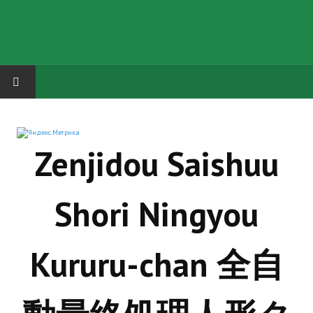
HOME
Zenjidou Saishuu
ГРУППА "КАРЛ ВЕЛИКИЙ"
Завершённые проекты
Shori Ningyou
Русская биржа
Теневой кардинал для Обливиона
Kururu-chan 全自
Aliens vs Predator 2 (Русские субтитры)
Dungeon Siege 2 Legendary Mod (Русские субтитры)