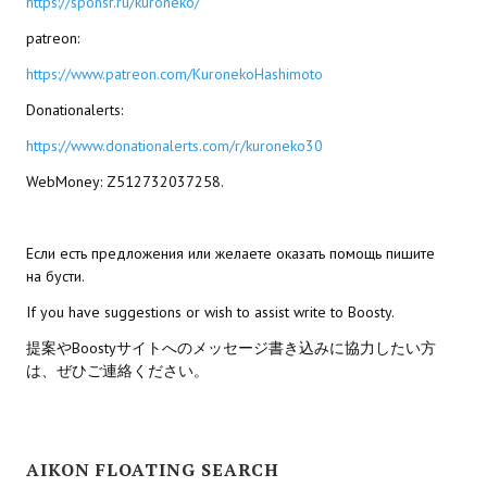
https://sponsr.ru/kuroneko/
patreon:
МОДЫ ДЛЯ ИГР
https://www.patreon.com/KuronekoHashimoto
Патчи
Donationalerts:
Mass Effect 2
https://www.donationalerts.com/r/kuroneko30
Mass Effect 3
WebMoney: Z512732037258.
Моды
Если есть предложения или желаете оказать помощь пишите
Divinity Original Sin Enhanced Edition
на бусти.
Dragon Age: Origins
If you have suggestions or wish to assist write to Boosty.
提案やBoostyサイトへのメッセージ書き込みに協力したい方
Dragon Age 2
は、ぜひご連絡ください。
Dragon Age: Inquisition
Fallout 3
AIKON FLOATING SEARCH
GTA 5