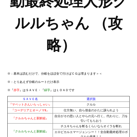
動最終処理人形ク
Новый ГГ
ルルちゃん （攻
Моды группы
Теневой кардинал для Скайрима
略）
Работы Alexandra10
Kitana HGEC
Apella CBBE SSE BodySlide (with Physics)
※：基本は読むだけで、分岐をほぼ全て行けばＣＧは埋まります＞＜
Apella 2.0 CBBE SSE BodySlide (with Physics)
※：とりあえず
分岐のルートだけ表示
※『
赤字
』はＳＡＶＥ・『
緑字
』はＬＯＡＤです
Kitana CBBE SSE BodySlide (with Physics)
ＳＡＶＥ名
選択肢
Nekomimi
『マペットさんいらっしゃい』
クルル
『コーデリアとオーノマⅡ』
仕方無い、自ら借金のかたに譲られよう
自分がその思い人とやらの元へ行く。代わりに、刀を
New Light Skyrim SE
『クルルちゃんと新鮮組』
引いてもらおう
チユキちゃんを斬るくらいならオイラを斬れ
SB Corset Armor CBBE SSE BodySlide (with Physics)
『クルルちゃんと新鮮組』
エロピカルエマージェンシー！！全自動最終処理ロボ
クルル発進！！