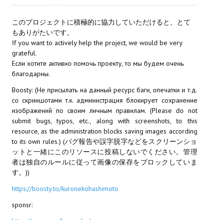
Star Trek Voyager Elite Force Remaster Fan Edition
このプロジェクトに積極的に協力していただけると、とて
Sacred Gold Remaster Fan Edition
もありがたいです。
If you want to actively help the project, we would be very
Red Faction remaster Fan Edition
grateful.
Если хотите активно помочь проекту, то мы будем очень
Aliens versus Predator 1 Remaster Fan Edition
благодарны.
Age of Pirates: Caribbean Tales Remaster Fan Edition
Boosty: (Не присылать на данный ресурс баги, опечатки и т.д.
со скриншотами т.к. администрация блокирует сохранение
Корсары 3 Сундук мертвеца Remaster Fan Edition
изображений по своим личным правилам. (Please do not
submit bugs, typos, etc., along with screenshots, to this
Sea Dogs - City of Abandoned Ships Remaster Fan Edition
resource, as the administration blocks saving images according
to its own rules.) (バグ報告や誤字脱字などをスクリーンショ
Sea Dogs Remaster Fan Edition
ットと一緒にこのリソースに投稿しないでください。管理
者は独自のルールに従って画像の保存をブロックしていま
НОВОСТИ ПОРТАЛА
す。))
https://boosty.to/kuronekohashimoto
Новости
sponsr:
Новости Архив