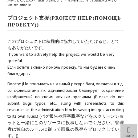
大事にしたくはない、慎重に行動しよう or 何かあれば、すぐに檜生原を助ける
End exhibitionist
Новый ГГ
プロジェクト支援(PROJECT HELP(ПОМОЩЬ
Моды группы
ПРОЕКТУ))
Теневой кардинал для Скайрима
このプロジェクトに積極的に協力していただけると、とて
Работы Alexandra10
もありがたいです。
If you want to actively help the project, we would be very
Kitana HGEC
grateful.
Если хотите активно помочь проекту, то мы будем очень
Apella CBBE SSE BodySlide (with Physics)
благодарны.
Apella 2.0 CBBE SSE BodySlide (with Physics)
Boosty: (Не присылать на данный ресурс баги, опечатки и т.д.
со скриншотами т.к. администрация блокирует сохранение
Kitana CBBE SSE BodySlide (with Physics)
изображений по своим личным правилам. (Please do not
submit bugs, typos, etc., along with screenshots, to this
Nekomimi
resource, as the administration blocks saving images according
to its own rules.) (バグ報告や誤字脱字などをスクリーンショ
New Light Skyrim SE
ットと一緒にこのリソースに投稿しないでください。管理
者は独自のルールに従って画像の保存をブロックしていま
SB Corset Armor CBBE SSE BodySlide (with Physics)
す。))
ПОИСК