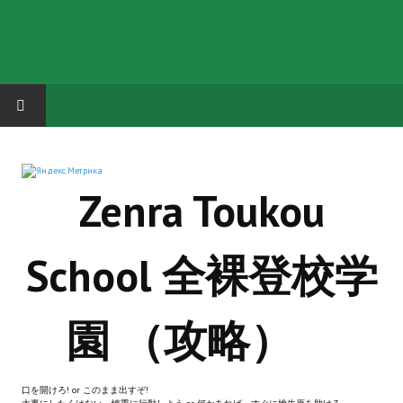
HOME
Zenra Toukou
ГРУППА "КАРЛ ВЕЛИКИЙ"
Завершённые проекты
School 全裸登校学
Русская биржа
Теневой кардинал для Обливиона
園 （攻略）
Aliens vs Predator 2 (Русские субтитры)
Dungeon Siege 2 Legendary Mod (Русские субтитры)
口を開けろ! or このまま出すぞ!