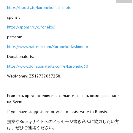
Wedding Wear CBBE SSE BodySlide (with Physics)
https://boosty.to/kuronekohashimoto
Работы Тестера 55
sponsr:
https://sponsr.ru/kuroneko/
Наёмный оборотень
patreon:
Небесный воин
https://www.patreon.com/KuronekoHashimoto
Немного героев меча и магии
Donationalerts:
Расширенная версия Х3
https://www.donationalerts.com/r/kuroneko30
WebMoney: Z512732037258.
REBalance
Работы Kuroneko
Если есть предложения или желаете оказать помощь пишите
Doom 3 Remaster Fan Edition
на бусти.
If you have suggestions or wish to assist write to Boosty.
X2 - The Threat Remaster Fan Edition
提案やBoostyサイトへのメッセージ書き込みに協力したい方
Quake III Arena Remaster Fan Edition
は、ぜひご連絡ください。