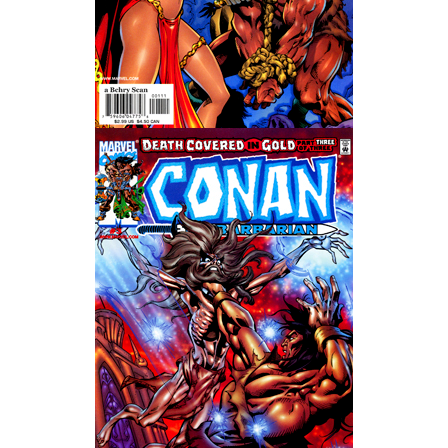
Wedding Wear CBBE SSE BodySlide (with Physics)
Работы Тестера 55
Наёмный оборотень
Небесный воин
Немного героев меча и магии
Расширенная версия Х3
REBalance
Работы Kuroneko
Doom 3 Remaster Fan Edition
X2 - The Threat Remaster Fan Edition
Quake III Arena Remaster Fan Edition