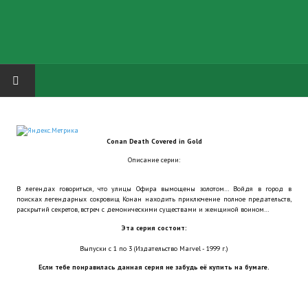
HOME
Conan Death Covered in Gold
ГРУППА "КАРЛ ВЕЛИКИЙ"
Описание серии:
Завершённые проекты
В легендах говориться, что улицы Офира вымощены золотом… Войдя в город в
поисках легендарных сокровищ Конан находить приключение полное предательств,
Русская биржа
раскрытий секретов, встреч с демоническими существами и женщиной воином…
Эта серия состоит:
Теневой кардинал для Обливиона
Выпуски с 1 по 3 (Издательство Marvel - 1999 г.)
Aliens vs Predator 2 (Русские субтитры)
Если тебе понравилась данная серия не забудь её купить на бумаге.
Dungeon Siege 2 Legendary Mod (Русские субтитры)