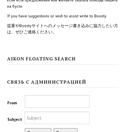
на бусти.
Kingdoms of Amalur: Reckoning
If you have suggestions or wish to assist write to Boosty.
Mass Effect Andromeda
提案やBoostyサイトへのメッセージ書き込みに協力したい方
は、ぜひご連絡ください。
Neverwinter Nights 1
Sacred Ice & Blood
AIKON FLOATING SEARCH
Sims 3
Sims 4
СВЯЗЬ С АДМИНИСТРАЦИЕЙ
Star Wars Jedi Knight: Dark Force II
Star Wars Knights of the Old Republic 1
From
Star Wars Knights of the Old Republic 2
Subject
Titan Quest Immortal Throne