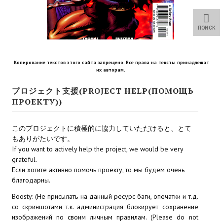
Star Trek Voyager Elite Force Remaster Fan Edition
Sacred Gold Remaster Fan Edition
ПОИСК
Red Faction remaster Fan Edition
Копирование текстов этого сайта запрещено. Все права на тексты принадлежат
Aliens versus Predator 1 Remaster Fan Edition
их авторам.
Age of Pirates: Caribbean Tales Remaster Fan Edition
プロジェクト支援(PROJECT HELP(ПОМОЩЬ
ПРОЕКТУ))
Корсары 3 Сундук мертвеца Remaster Fan Edition
このプロジェクトに積極的に協力していただけると、とて
Sea Dogs - City of Abandoned Ships Remaster Fan Edition
もありがたいです。
If you want to actively help the project, we would be very
Sea Dogs Remaster Fan Edition
grateful.
Если хотите активно помочь проекту, то мы будем очень
НОВОСТИ ПОРТАЛА
благодарны.
Новости
Boosty: (Не присылать на данный ресурс баги, опечатки и т.д.
со скриншотами т.к. администрация блокирует сохранение
Новости Архив
изображений по своим личным правилам. (Please do not