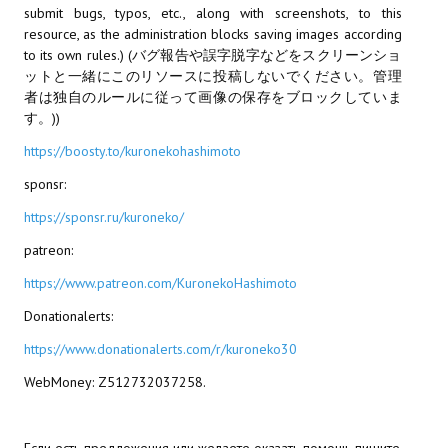
submit bugs, typos, etc., along with screenshots, to this
resource, as the administration blocks saving images according
МОДЫ ДЛЯ ИГР
to its own rules.) (バグ報告や誤字脱字などをスクリーンショ
ットと一緒にこのリソースに投稿しないでください。管理
Патчи
者は独自のルールに従って画像の保存をブロックしていま
す。))
Mass Effect 2
https://boosty.to/kuronekohashimoto
Mass Effect 3
sponsr:
Моды
https://sponsr.ru/kuroneko/
Divinity Original Sin Enhanced Edition
patreon:
Dragon Age: Origins
https://www.patreon.com/KuronekoHashimoto
Donationalerts:
Dragon Age 2
https://www.donationalerts.com/r/kuroneko30
Dragon Age: Inquisition
WebMoney: Z512732037258.
Fallout 3
GTA 5
Если есть предложения или желаете оказать помощь пишите