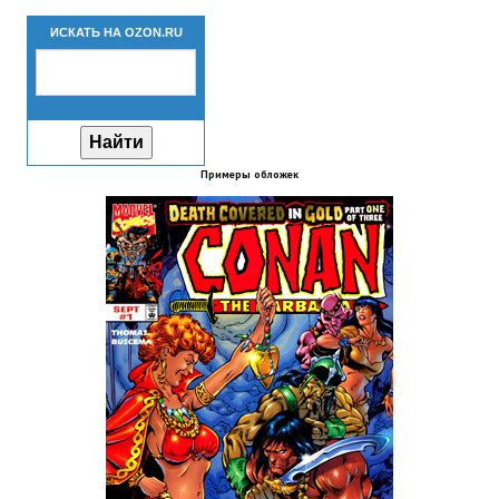
Новый ГГ
ИСКАТЬ НА OZON.RU
Моды группы
Теневой кардинал для Скайрима
Работы Alexandra10
Примеры обложек
Kitana HGEC
Apella CBBE SSE BodySlide (with Physics)
Apella 2.0 CBBE SSE BodySlide (with Physics)
Kitana CBBE SSE BodySlide (with Physics)
Nekomimi
New Light Skyrim SE
SB Corset Armor CBBE SSE BodySlide (with Physics)