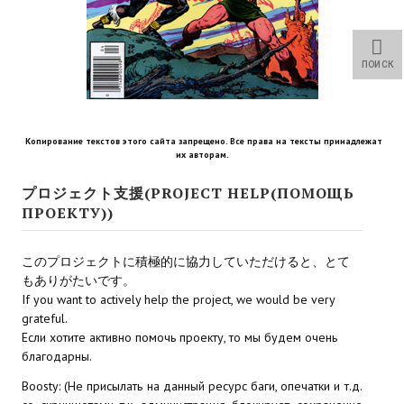
Star Trek Voyager Elite Force Remaster Fan Edition
Sacred Gold Remaster Fan Edition
ПОИСК
Red Faction remaster Fan Edition
Aliens versus Predator 1 Remaster Fan Edition
Копирование текстов этого сайта запрещено. Все права на тексты принадлежат
их авторам.
Age of Pirates: Caribbean Tales Remaster Fan Edition
プロジェクト支援(PROJECT HELP(ПОМОЩЬ
Корсары 3 Сундук мертвеца Remaster Fan Edition
ПРОЕКТУ))
Sea Dogs - City of Abandoned Ships Remaster Fan Edition
このプロジェクトに積極的に協力していただけると、とて
Sea Dogs Remaster Fan Edition
もありがたいです。
If you want to actively help the project, we would be very
НОВОСТИ ПОРТАЛА
grateful.
Если хотите активно помочь проекту, то мы будем очень
благодарны.
Новости
Boosty: (Не присылать на данный ресурс баги, опечатки и т.д.
Новости Архив