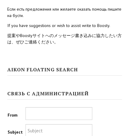
Если есть предложения или желаете оказать помощь пишите
Kingdoms of Amalur: Reckoning
на бусти.
Mass Effect Andromeda
If you have suggestions or wish to assist write to Boosty.
提案やBoostyサイトへのメッセージ書き込みに協力したい方
Neverwinter Nights 1
は、ぜひご連絡ください。
Sacred Ice & Blood
Sims 3
AIKON FLOATING SEARCH
Sims 4
Star Wars Jedi Knight: Dark Force II
СВЯЗЬ С АДМИНИСТРАЦИЕЙ
Star Wars Knights of the Old Republic 1
Star Wars Knights of the Old Republic 2
From
Titan Quest Immortal Throne
Subject