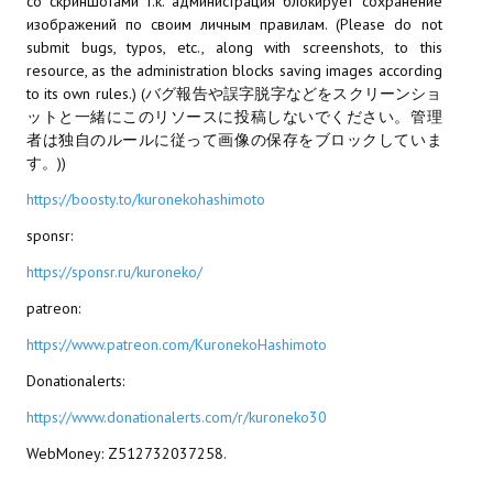
со скриншотами т.к. администрация блокирует сохранение
изображений по своим личным правилам. (Please do not
МОДЫ ДЛЯ ИГР
submit bugs, typos, etc., along with screenshots, to this
resource, as the administration blocks saving images according
Патчи
to its own rules.) (バグ報告や誤字脱字などをスクリーンショ
ットと一緒にこのリソースに投稿しないでください。管理
Mass Effect 2
者は独自のルールに従って画像の保存をブロックしていま
す。))
Mass Effect 3
https://boosty.to/kuronekohashimoto
Моды
sponsr:
Divinity Original Sin Enhanced Edition
https://sponsr.ru/kuroneko/
patreon:
Dragon Age: Origins
https://www.patreon.com/KuronekoHashimoto
Dragon Age 2
Donationalerts:
Dragon Age: Inquisition
https://www.donationalerts.com/r/kuroneko30
Fallout 3
WebMoney: Z512732037258.
GTA 5