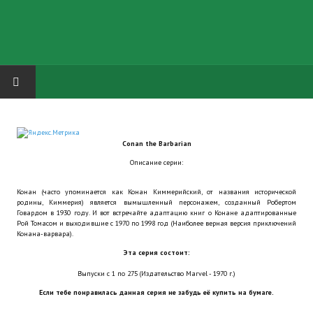
HOME
Conan the Barbarian
ГРУППА "КАРЛ ВЕЛИКИЙ"
Описание серии:
Завершённые проекты
Конан (часто упоминается как Конан Киммерийский, от названия исторической
родины, Киммерия) является вымышленный персонажем, созданный Робертом
Русская биржа
Говардом в 1930 году. И вот встречайте адаптацию книг о Конане адаптированные
Рой Томасом и выходившие с 1970 по 1998 год (Наиболее верная версия приключений
Конана-варвара).
Теневой кардинал для Обливиона
Эта серия состоит:
Aliens vs Predator 2 (Русские субтитры)
Выпуски с 1 по 275 (Издательство Marvel - 1970 г.)
Если тебе понравилась данная серия не забудь её купить на бумаге.
Dungeon Siege 2 Legendary Mod (Русские субтитры)