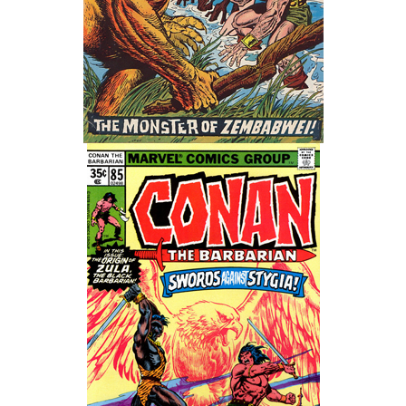
Wedding Wear CBBE SSE BodySlide (with Physics)
Работы Тестера 55
Наёмный оборотень
Небесный воин
Немного героев меча и магии
Расширенная версия Х3
REBalance
Работы Kuroneko
Doom 3 Remaster Fan Edition
X2 - The Threat Remaster Fan Edition
Quake III Arena Remaster Fan Edition