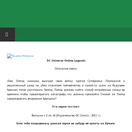
HOME
DC Universe Online Legends
ГРУППА "КАРЛ ВЕЛИКИЙ"
Описание серии:
Завершённые проекты
Лекс Лютор, наконец, выиграл свою войну против Супермена. Последний и
решительный удар, он убил спасителя человечества и какой-то шанс на будущее.
Русская биржа
Бреньяк готов уничтожить Землю, Лютор должен найти способ отправиться назад во
времени, чтобы предотвратить катастрофу, что должна произойти. Сможет ли Лютор
предотвратить вторжение Бреньяка?
Теневой кардинал для Обливиона
Эта серия состоит:
Aliens vs Predator 2 (Русские субтитры)
Выпуски с 0 по 26 (Издательство DC Comics - 2011 г.)
Если тебе понравилась данная серия не забудь её купить на бумаге.
Dungeon Siege 2 Legendary Mod (Русские субтитры)