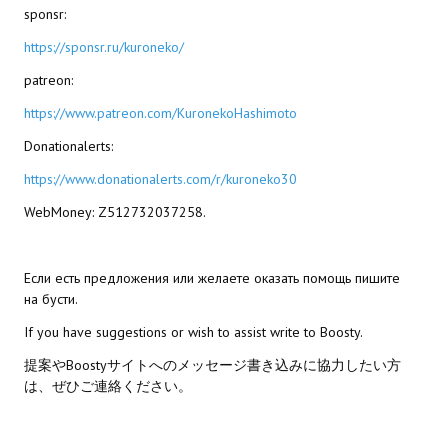
sponsr:
МОДЫ ДЛЯ ИГР
https://sponsr.ru/kuroneko/
patreon:
Патчи
https://www.patreon.com/KuronekoHashimoto
Mass Effect 2
Donationalerts:
Mass Effect 3
https://www.donationalerts.com/r/kuroneko30
Моды
WebMoney: Z512732037258.
Divinity Original Sin Enhanced Edition
Если есть предложения или желаете оказать помощь пишите
Dragon Age: Origins
на бусти.
Dragon Age 2
If you have suggestions or wish to assist write to Boosty.
Dragon Age: Inquisition
提案やBoostyサイトへのメッセージ書き込みに協力したい方
は、ぜひご連絡ください。
Fallout 3
GTA 5