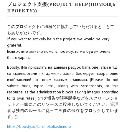
プロジェクト支援(PROJECT HELP(ПОМОЩЬ
Star Trek Voyager Elite Force Remaster Fan Edition
ПРОЕКТУ))
Sacred Gold Remaster Fan Edition
このプロジェクトに積極的に協力していただけると、とて
Red Faction remaster Fan Edition
もありがたいです。
If you want to actively help the project, we would be very
Aliens versus Predator 1 Remaster Fan Edition
grateful.
Если хотите активно помочь проекту, то мы будем очень
Age of Pirates: Caribbean Tales Remaster Fan Edition
благодарны.
Корсары 3 Сундук мертвеца Remaster Fan Edition
Boosty: (Не присылать на данный ресурс баги, опечатки и т.д.
со скриншотами т.к. администрация блокирует сохранение
Sea Dogs - City of Abandoned Ships Remaster Fan Edition
изображений по своим личным правилам. (Please do not
submit bugs, typos, etc., along with screenshots, to this
Sea Dogs Remaster Fan Edition
resource, as the administration blocks saving images according
to its own rules.) (バグ報告や誤字脱字などをスクリーンショ
НОВОСТИ ПОРТАЛА
ットと一緒にこのリソースに投稿しないでください。管理
者は独自のルールに従って画像の保存をブロックしていま
Новости
す。))
https://boosty.to/kuronekohashimoto
Новости Архив