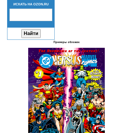
ИСКАТЬ НА OZON.RU
Новый ГГ
Моды группы
Теневой кардинал для Скайрима
Работы Alexandra10
Примеры обложек
Kitana HGEC
Apella CBBE SSE BodySlide (with Physics)
Apella 2.0 CBBE SSE BodySlide (with Physics)
Kitana CBBE SSE BodySlide (with Physics)
Nekomimi
New Light Skyrim SE
SB Corset Armor CBBE SSE BodySlide (with Physics)