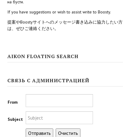
на бусти.
If you have suggestions or wish to assist write to Boosty.
Kingdoms of Amalur: Reckoning
提案やBoostyサイトへのメッセージ書き込みに協力したい方
Mass Effect Andromeda
は、ぜひご連絡ください。
Neverwinter Nights 1
Sacred Ice & Blood
AIKON FLOATING SEARCH
Sims 3
Sims 4
СВЯЗЬ С АДМИНИСТРАЦИЕЙ
Star Wars Jedi Knight: Dark Force II
Star Wars Knights of the Old Republic 1
From
Star Wars Knights of the Old Republic 2
Subject
Titan Quest Immortal Throne