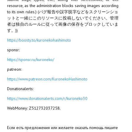
resource, as the administration blocks saving images according
МОДЫ ДЛЯ ИГР
to its own rules.) (バグ報告や誤字脱字などをスクリーンショ
ットと一緒にこのリソースに投稿しないでください。管理
Патчи
者は独自のルールに従って画像の保存をブロックしていま
す。))
Mass Effect 2
https://boosty.to/kuronekohashimoto
Mass Effect 3
sponsr:
Моды
https://sponsr.ru/kuroneko/
patreon:
Divinity Original Sin Enhanced Edition
https://www.patreon.com/KuronekoHashimoto
Dragon Age: Origins
Donationalerts:
Dragon Age 2
https://www.donationalerts.com/r/kuroneko30
Dragon Age: Inquisition
WebMoney: Z512732037258.
Fallout 3
Если есть предложения или желаете оказать помощь пишите
GTA 5