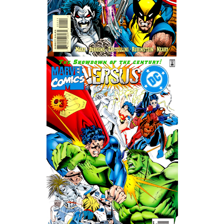
Wedding Wear CBBE SSE BodySlide (with Physics)
Работы Тестера 55
Наёмный оборотень
Небесный воин
Немного героев меча и магии
Расширенная версия Х3
REBalance
Работы Kuroneko
Doom 3 Remaster Fan Edition
X2 - The Threat Remaster Fan Edition
Quake III Arena Remaster Fan Edition