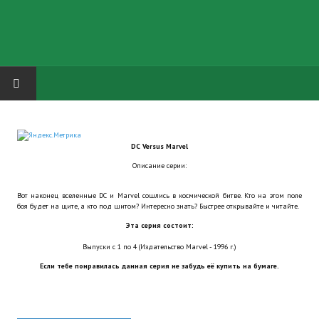
HOME
DC Versus Marvel
ГРУППА "КАРЛ ВЕЛИКИЙ"
Описание серии:
Завершённые проекты
Вот наконец вселенные DC и Marvel сошлись в космической битве. Кто на этом поле
боя будет на щите, а кто под шитом? Интересно знать? Быстрее открывайте и читайте.
Русская биржа
Эта серия состоит:
Теневой кардинал для Обливиона
Выпуски с 1 по 4 (Издательство Marvel - 1996 г.)
Если тебе понравилась данная серия не забудь её купить на бумаге.
Aliens vs Predator 2 (Русские субтитры)
Dungeon Siege 2 Legendary Mod (Русские субтитры)