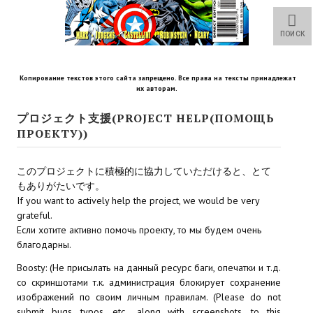
Star Trek Voyager Elite Force Remaster Fan Edition
ПОИСК
Sacred Gold Remaster Fan Edition
Red Faction remaster Fan Edition
Копирование текстов этого сайта запрещено. Все права на тексты принадлежат
их авторам.
Aliens versus Predator 1 Remaster Fan Edition
プロジェクト支援(PROJECT HELP(ПОМОЩЬ
Age of Pirates: Caribbean Tales Remaster Fan Edition
ПРОЕКТУ))
Корсары 3 Сундук мертвеца Remaster Fan Edition
このプロジェクトに積極的に協力していただけると、とて
Sea Dogs - City of Abandoned Ships Remaster Fan Edition
もありがたいです。
If you want to actively help the project, we would be very
Sea Dogs Remaster Fan Edition
grateful.
Если хотите активно помочь проекту, то мы будем очень
благодарны.
НОВОСТИ ПОРТАЛА
Boosty: (Не присылать на данный ресурс баги, опечатки и т.д.
Новости
со скриншотами т.к. администрация блокирует сохранение
изображений по своим личным правилам. (Please do not
Новости Архив
submit bugs, typos, etc., along with screenshots, to this