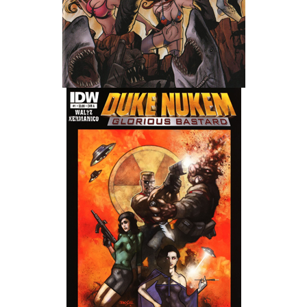
Wedding Wear CBBE SSE BodySlide (with Physics)
Работы Тестера 55
Наёмный оборотень
Небесный воин
Немного героев меча и магии
Расширенная версия Х3
REBalance
Работы Kuroneko
Doom 3 Remaster Fan Edition
X2 - The Threat Remaster Fan Edition
Quake III Arena Remaster Fan Edition