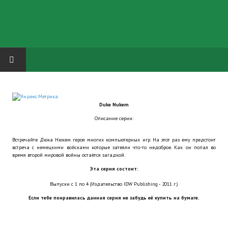
HOME
Duke Nukem
ГРУППА "КАРЛ ВЕЛИКИЙ"
Описание серии:
Завершённые проекты
Встречайте Дюка Нюкем героя многих компьютерных игр. На этот раз ему предстоит
встреча с немецкими войсками которые затеяли что-то недоброе. Как он попал во
Русская биржа
время второй мировой войны остаётся загадкой.
Эта серия состоит:
Теневой кардинал для Обливиона
Выпуски с 1 по 4 (Издательство IDW Publishing - 2011 г.)
Aliens vs Predator 2 (Русские субтитры)
Если тебе понравилась данная серия не забудь её купить на бумаге.
Dungeon Siege 2 Legendary Mod (Русские субтитры)