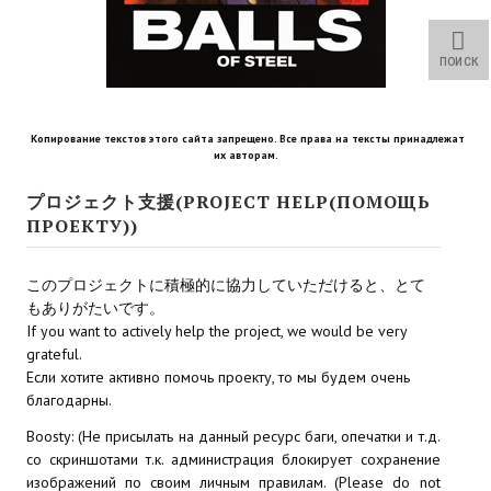
Star Trek Voyager Elite Force Remaster Fan Edition
Sacred Gold Remaster Fan Edition
ПОИСК
Red Faction remaster Fan Edition
Копирование текстов этого сайта запрещено. Все права на тексты принадлежат
Aliens versus Predator 1 Remaster Fan Edition
их авторам.
Age of Pirates: Caribbean Tales Remaster Fan Edition
プロジェクト支援(PROJECT HELP(ПОМОЩЬ
ПРОЕКТУ))
Корсары 3 Сундук мертвеца Remaster Fan Edition
このプロジェクトに積極的に協力していただけると、とて
Sea Dogs - City of Abandoned Ships Remaster Fan Edition
もありがたいです。
If you want to actively help the project, we would be very
Sea Dogs Remaster Fan Edition
grateful.
Если хотите активно помочь проекту, то мы будем очень
НОВОСТИ ПОРТАЛА
благодарны.
Новости
Boosty: (Не присылать на данный ресурс баги, опечатки и т.д.
со скриншотами т.к. администрация блокирует сохранение
Новости Архив
изображений по своим личным правилам. (Please do not