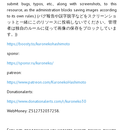
submit bugs, typos, etc., along with screenshots, to this
resource, as the administration blocks saving images according
МОДЫ ДЛЯ ИГР
to its own rules.) (バグ報告や誤字脱字などをスクリーンショ
ットと一緒にこのリソースに投稿しないでください。管理
Патчи
者は独自のルールに従って画像の保存をブロックしていま
す。))
Mass Effect 2
https://boosty.to/kuronekohashimoto
Mass Effect 3
sponsr:
Моды
https://sponsr.ru/kuroneko/
Divinity Original Sin Enhanced Edition
patreon:
Dragon Age: Origins
https://www.patreon.com/KuronekoHashimoto
Donationalerts:
Dragon Age 2
https://www.donationalerts.com/r/kuroneko30
Dragon Age: Inquisition
WebMoney: Z512732037258.
Fallout 3
GTA 5
Если есть предложения или желаете оказать помощь пишите