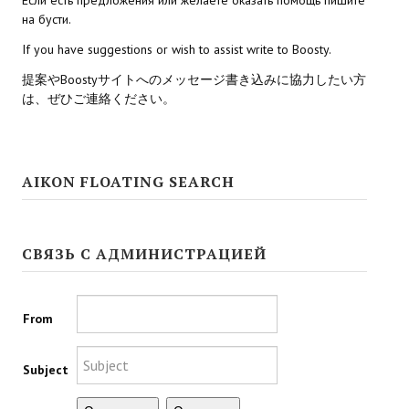
на бусти.
Kingdoms of Amalur: Reckoning
If you have suggestions or wish to assist write to Boosty.
Mass Effect Andromeda
提案やBoostyサイトへのメッセージ書き込みに協力したい方
は、ぜひご連絡ください。
Neverwinter Nights 1
Sacred Ice & Blood
AIKON FLOATING SEARCH
Sims 3
Sims 4
СВЯЗЬ С АДМИНИСТРАЦИЕЙ
Star Wars Jedi Knight: Dark Force II
Star Wars Knights of the Old Republic 1
From
Star Wars Knights of the Old Republic 2
Subject
Titan Quest Immortal Throne