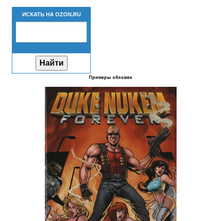
Новый ГГ
ИСКАТЬ НА OZON.RU
Моды группы
Теневой кардинал для Скайрима
Работы Alexandra10
Примеры обложек
Kitana HGEC
Apella CBBE SSE BodySlide (with Physics)
Apella 2.0 CBBE SSE BodySlide (with Physics)
Kitana CBBE SSE BodySlide (with Physics)
Nekomimi
New Light Skyrim SE
SB Corset Armor CBBE SSE BodySlide (with Physics)