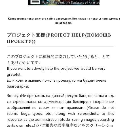
МОДЫ ДЛЯ ИГР
Копирование текстов этого сайта запрещено. Все права на тексты принадлежат
Патчи
их авторам.
Mass Effect 2
プロジェクト支援(PROJECT HELP(ПОМОЩЬ
ПРОЕКТУ))
Mass Effect 3
このプロジェクトに積極的に協力していただけると、とて
Моды
もありがたいです。
If you want to actively help the project, we would be very
Divinity Original Sin Enhanced Edition
grateful.
Dragon Age: Origins
Если хотите активно помочь проекту, то мы будем очень
благодарны.
Dragon Age 2
Boosty: (Не присылать на данный ресурс баги, опечатки и т.д.
со скриншотами т.к. администрация блокирует сохранение
Dragon Age: Inquisition
изображений по своим личным правилам. (Please do not
submit bugs, typos, etc., along with screenshots, to this
Fallout 3
resource, as the administration blocks saving images according
to its own rules.) (バグ報告や誤字脱字などをスクリーンショ
GTA 5