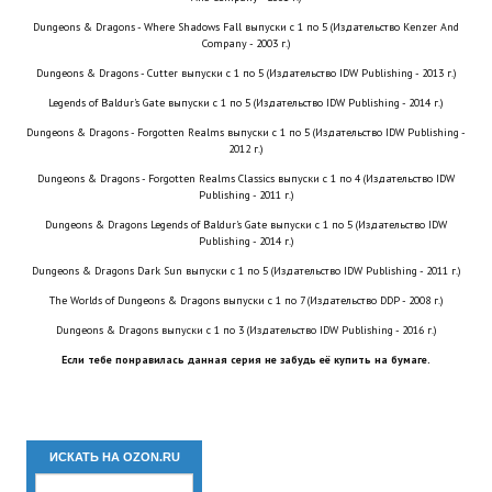
Новый ГГ
Dungeons & Dragons - Where Shadows Fall выпуски с 1 по 5 (Издательство Kenzer And
Company - 2003 г.)
Моды группы
Dungeons & Dragons - Cutter выпуски с 1 по 5 (Издательство IDW Publishing - 2013 г.)
Legends of Baldur's Gate выпуски с 1 по 5 (Издательство IDW Publishing - 2014 г.)
Теневой кардинал для Скайрима
Dungeons & Dragons - Forgotten Realms выпуски с 1 по 5 (Издательство IDW Publishing -
2012 г.)
Работы Alexandra10
Dungeons & Dragons - Forgotten Realms Classics выпуски с 1 по 4 (Издательство IDW
Kitana HGEC
Publishing - 2011 г.)
Dungeons & Dragons Legends of Baldur's Gate выпуски с 1 по 5 (Издательство IDW
Apella CBBE SSE BodySlide (with Physics)
Publishing - 2014 г.)
Dungeons & Dragons Dark Sun выпуски с 1 по 5 (Издательство IDW Publishing - 2011 г.)
Apella 2.0 CBBE SSE BodySlide (with Physics)
The Worlds of Dungeons & Dragons выпуски с 1 по 7 (Издательство DDP - 2008 г.)
Kitana CBBE SSE BodySlide (with Physics)
Dungeons & Dragons выпуски с 1 по 3 (Издательство IDW Publishing - 2016 г.)
Если тебе понравилась данная серия не забудь её купить на бумаге.
Nekomimi
New Light Skyrim SE
ИСКАТЬ НА OZON.RU
SB Corset Armor CBBE SSE BodySlide (with Physics)