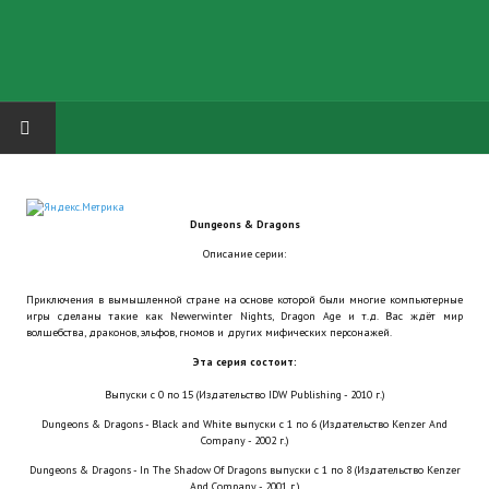
HOME
Dungeons & Dragons
ГРУППА "КАРЛ ВЕЛИКИЙ"
Описание серии:
Завершённые проекты
Приключения в вымышленной стране на основе которой были многие компьютерные
игры сделаны такие как Newerwinter Nights, Dragon Age и т.д. Вас ждёт мир
Русская биржа
волшебства, драконов, эльфов, гномов и других мифических персонажей.
Эта серия состоит:
Теневой кардинал для Обливиона
Выпуски с 0 по 15 (Издательство IDW Publishing - 2010 г.)
Aliens vs Predator 2 (Русские субтитры)
Dungeons & Dragons - Black and White выпуски с 1 по 6 (Издательство Kenzer And
Company - 2002 г.)
Dungeon Siege 2 Legendary Mod (Русские субтитры)
Dungeons & Dragons - In The Shadow Of Dragons выпуски с 1 по 8 (Издательство Kenzer
And Company - 2001 г.)