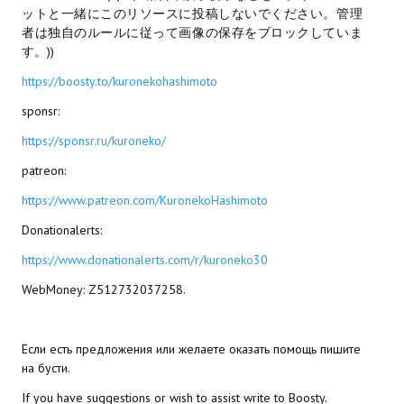
ットと一緒にこのリソースに投稿しないでください。管理
者は独自のルールに従って画像の保存をブロックしていま
Kingdoms of Amalur: Reckoning
す。))
Mass Effect Andromeda
https://boosty.to/kuronekohashimoto
Neverwinter Nights 1
sponsr:
https://sponsr.ru/kuroneko/
Sacred Ice & Blood
patreon:
Sims 3
https://www.patreon.com/KuronekoHashimoto
Sims 4
Donationalerts:
Star Wars Jedi Knight: Dark Force II
https://www.donationalerts.com/r/kuroneko30
WebMoney: Z512732037258.
Star Wars Knights of the Old Republic 1
Star Wars Knights of the Old Republic 2
Если есть предложения или желаете оказать помощь пишите
на бусти.
Titan Quest Immortal Throne
If you have suggestions or wish to assist write to Boosty.