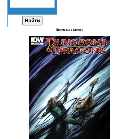
Wedding Wear CBBE SSE BodySlide (with Physics)
Работы Тестера 55
Наёмный оборотень
Примеры обложек
Небесный воин
Немного героев меча и магии
Расширенная версия Х3
REBalance
Работы Kuroneko
Doom 3 Remaster Fan Edition
X2 - The Threat Remaster Fan Edition
Quake III Arena Remaster Fan Edition