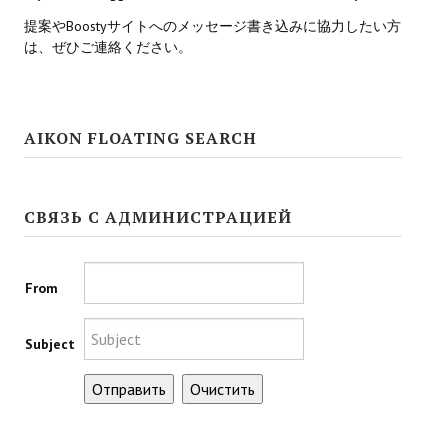
Ведьмак 1
提案やBoostyサイトへのメッセージ書き込みに協力したい方
Ведьмак 2
は、ぜひご連絡ください。
Ведьмак 3
ЦИФРОВЫЕ КОМИКСЫ
AIKON FLOATING SEARCH
EURO comics
СВЯЗЬ С АДМИНИСТРАЦИЕЙ
Manga List
USA comics
From
ЧС
Subject
WALKTHROUGH VN
PC 18+
PC 12-17