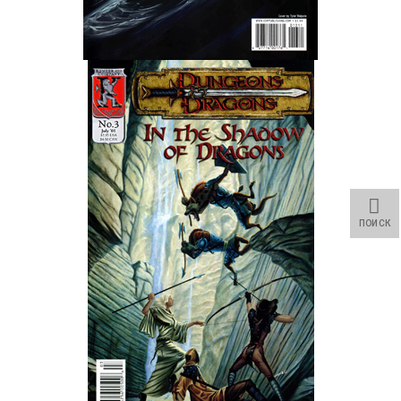
Star Trek Voyager Elite Force Remaster Fan Edition
Sacred Gold Remaster Fan Edition
Red Faction remaster Fan Edition
Aliens versus Predator 1 Remaster Fan Edition
Age of Pirates: Caribbean Tales Remaster Fan Edition
Корсары 3 Сундук мертвеца Remaster Fan Edition
ПОИСК
Sea Dogs - City of Abandoned Ships Remaster Fan Edition
Sea Dogs Remaster Fan Edition
НОВОСТИ ПОРТАЛА
Новости
Новости Архив