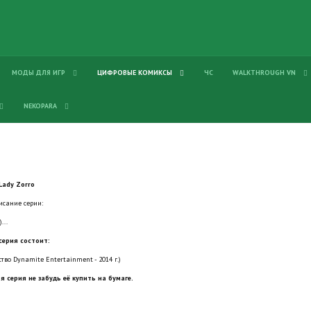
МОДЫ ДЛЯ ИГР
ЦИФРОВЫЕ КОМИКСЫ
ЧС
WALKTHROUGH VN
NEKOPARA
Lady Zorro
исание серии:
...
серия состоит:
ство Dynamite Entertainment - 2014 г.)
я серия не забудь её купить на бумаге.