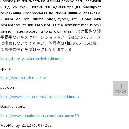
Boosty: (Не присылать на данный ресурс баги, опечатки
и т.д. со скриншотами т.к. администрация блокирует
сохранение изображений по своим личным правилам.
(Please do not submit bugs, typos, etc., along with
screenshots, to this resource, as the administration blocks
saving images according to its own rules.) (バグ報告や誤
字脱字などをスクリーンショットと一緒にこのリソース
に投稿しないでください。管理者は独自のルールに従っ
て画像の保存をブロックしています。))
https://boosty.to/kuronekohashimoto
sponsr:
https://sponsr.ru/kuroneko/
patreon:
ПОИСК
https://www.patreon.com/KuronekoHashimoto
Donationalerts:
https://www.donationalerts.com/r/kuroneko30
WebMoney: Z512732037258.