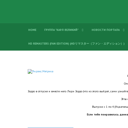
HOME
ГРУППА "КАРЛ ВЕЛИКИЙ"
НОВОСТИ ПОРТАЛА
HD REMASTERS (FAN EDITION) (HDリマスター（ファン・エディション）)
Оп
Зорро в отпуске и вместе него Леди Зорро (что из этого выйдет, сами узнайте)
Эта 
Выпуски с 1 по 4 (Издатель
Если тебе понравилась данна