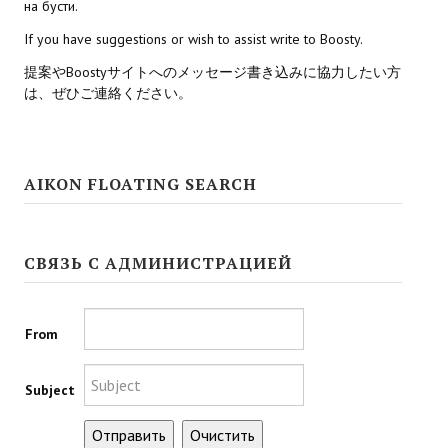
на бусти.
If you have suggestions or wish to assist write to Boosty.
Kingdoms of Amalur: Reckoning
提案やBoostyサイトへのメッセージ書き込みに協力したい方
Mass Effect Andromeda
は、ぜひご連絡ください。
Neverwinter Nights 1
Sacred Ice & Blood
AIKON FLOATING SEARCH
Sims 3
Sims 4
СВЯЗЬ С АДМИНИСТРАЦИЕЙ
Star Wars Jedi Knight: Dark Force II
Star Wars Knights of the Old Republic 1
From
Star Wars Knights of the Old Republic 2
Subject
Titan Quest Immortal Throne