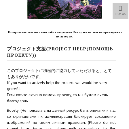
Star Trek Voyager Elite Force Remaster Fan Edition
ПОИСК
Sacred Gold Remaster Fan Edition
Red Faction remaster Fan Edition
Копирование текстов этого сайта запрещено. Все права на тексты принадлежат
их авторам.
Aliens versus Predator 1 Remaster Fan Edition
プロジェクト支援(PROJECT HELP(ПОМОЩЬ
Age of Pirates: Caribbean Tales Remaster Fan Edition
ПРОЕКТУ))
Корсары 3 Сундук мертвеца Remaster Fan Edition
このプロジェクトに積極的に協力していただけると、とて
Sea Dogs - City of Abandoned Ships Remaster Fan Edition
もありがたいです。
If you want to actively help the project, we would be very
Sea Dogs Remaster Fan Edition
grateful.
Если хотите активно помочь проекту, то мы будем очень
благодарны.
НОВОСТИ ПОРТАЛА
Boosty: (Не присылать на данный ресурс баги, опечатки и т.д.
Новости
со скриншотами т.к. администрация блокирует сохранение
изображений по своим личным правилам. (Please do not
Новости Архив
submit bugs, typos, etc., along with screenshots, to this