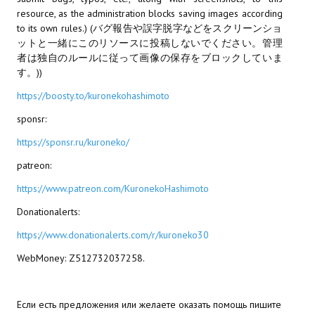
resource, as the administration blocks saving images according
МОДЫ ДЛЯ ИГР
to its own rules.) (バグ報告や誤字脱字などをスクリーンショ
ットと一緒にこのリソースに投稿しないでください。管理
Патчи
者は独自のルールに従って画像の保存をブロックしていま
す。))
Mass Effect 2
https://boosty.to/kuronekohashimoto
Mass Effect 3
sponsr:
Моды
https://sponsr.ru/kuroneko/
patreon:
Divinity Original Sin Enhanced Edition
https://www.patreon.com/KuronekoHashimoto
Dragon Age: Origins
Donationalerts:
Dragon Age 2
https://www.donationalerts.com/r/kuroneko30
Dragon Age: Inquisition
WebMoney: Z512732037258.
Fallout 3
Если есть предложения или желаете оказать помощь пишите
GTA 5