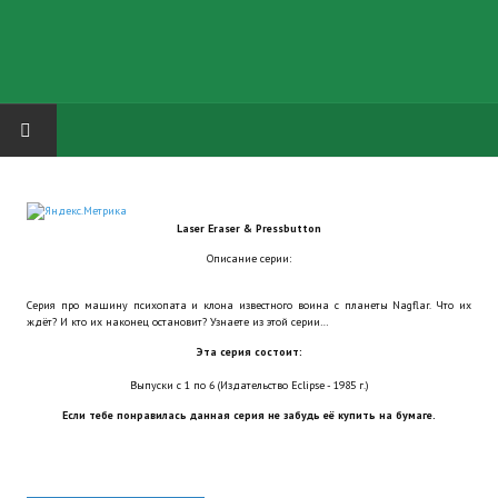
HOME
Laser Eraser & Pressbutton
ГРУППА "КАРЛ ВЕЛИКИЙ"
Описание серии:
Завершённые проекты
Серия про машину психопата и клона известного воина с планеты Nagflar. Что их
ждёт? И кто их наконец остановит? Узнаете из этой серии…
Русская биржа
Эта серия состоит:
Теневой кардинал для Обливиона
Выпуски с 1 по 6 (Издательство Eclipse - 1985 г.)
Если тебе понравилась данная серия не забудь её купить на бумаге.
Aliens vs Predator 2 (Русские субтитры)
Dungeon Siege 2 Legendary Mod (Русские субтитры)