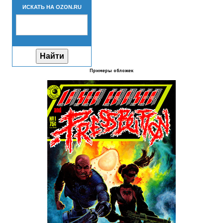
ИСКАТЬ НА OZON.RU
Новый ГГ
Моды группы
Теневой кардинал для Скайрима
Работы Alexandra10
Примеры обложек
Kitana HGEC
Apella CBBE SSE BodySlide (with Physics)
Apella 2.0 CBBE SSE BodySlide (with Physics)
Kitana CBBE SSE BodySlide (with Physics)
Nekomimi
New Light Skyrim SE
SB Corset Armor CBBE SSE BodySlide (with Physics)