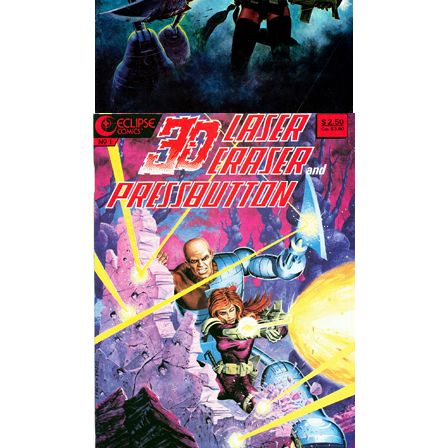
Wedding Wear CBBE SSE BodySlide (with Physics)
Работы Тестера 55
Наёмный оборотень
Небесный воин
Немного героев меча и магии
Расширенная версия Х3
REBalance
Работы Kuroneko
Doom 3 Remaster Fan Edition
X2 - The Threat Remaster Fan Edition
Quake III Arena Remaster Fan Edition