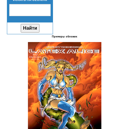
Новый ГГ
Моды группы
Теневой кардинал для Скайрима
Примеры обложек
Работы Alexandra10
Kitana HGEC
Apella CBBE SSE BodySlide (with Physics)
Apella 2.0 CBBE SSE BodySlide (with Physics)
Kitana CBBE SSE BodySlide (with Physics)
Nekomimi
New Light Skyrim SE
SB Corset Armor CBBE SSE BodySlide (with Physics)