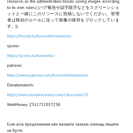
resource, as the administration blocks saving images according
to its own rules.) (バグ報告や誤字脱字などをスクリーンショ
МОДЫ ДЛЯ ИГР
ットと一緒にこのリソースに投稿しないでください。管理
者は独自のルールに従って画像の保存をブロックしていま
Патчи
す。))
Mass Effect 2
https://boosty.to/kuronekohashimoto
sponsr:
Mass Effect 3
https://sponsr.ru/kuroneko/
Моды
patreon:
Divinity Original Sin Enhanced Edition
https://www.patreon.com/KuronekoHashimoto
Dragon Age: Origins
Donationalerts:
https://www.donationalerts.com/r/kuroneko30
Dragon Age 2
WebMoney: Z512732037258.
Dragon Age: Inquisition
Fallout 3
Если есть предложения или желаете оказать помощь пишите
на бусти.
GTA 5