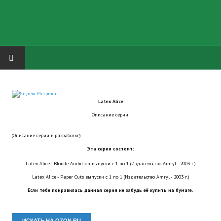
HOME
Latex Alice
ГРУППА "КАРЛ ВЕЛИКИЙ"
Описание серии:
Завершённые проекты
(Описание серии в разработке)
Русская биржа
Эта серия состоит:
Latex Alice - Blonde Ambition выпуски с 1 по 1 (Издательство Amryl - 2003 г.)
Теневой кардинал для Обливиона
Latex Alice - Paper Cuts выпуски с 1 по 1 (Издательство Amryl - 2003 г.)
Aliens vs Predator 2 (Русские субтитры)
Если тебе понравилась данная серия не забудь её купить на бумаге.
Dungeon Siege 2 Legendary Mod (Русские субтитры)
ИСКАТЬ НА OZON.RU