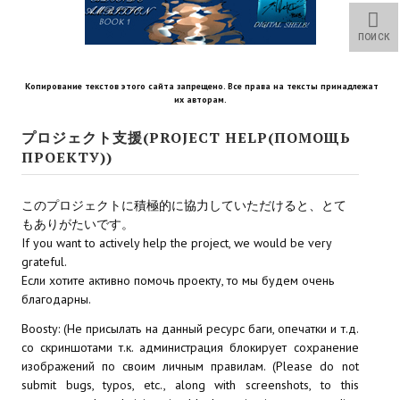
Star Trek Voyager Elite Force Remaster Fan Edition
ПОИСК
Sacred Gold Remaster Fan Edition
Red Faction remaster Fan Edition
Копирование текстов этого сайта запрещено. Все права на тексты принадлежат
их авторам.
Aliens versus Predator 1 Remaster Fan Edition
プロジェクト支援(PROJECT HELP(ПОМОЩЬ
ПРОЕКТУ))
Age of Pirates: Caribbean Tales Remaster Fan Edition
Корсары 3 Сундук мертвеца Remaster Fan Edition
このプロジェクトに積極的に協力していただけると、とて
もありがたいです。
Sea Dogs - City of Abandoned Ships Remaster Fan Edition
If you want to actively help the project, we would be very
grateful.
Sea Dogs Remaster Fan Edition
Если хотите активно помочь проекту, то мы будем очень
благодарны.
НОВОСТИ ПОРТАЛА
Boosty: (Не присылать на данный ресурс баги, опечатки и т.д.
со скриншотами т.к. администрация блокирует сохранение
Новости
изображений по своим личным правилам. (Please do not
submit bugs, typos, etc., along with screenshots, to this
Новости Архив