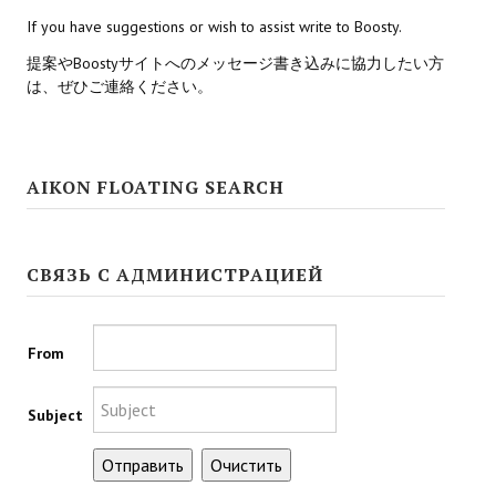
If you have suggestions or wish to assist write to Boosty.
Kingdoms of Amalur: Reckoning
提案やBoostyサイトへのメッセージ書き込みに協力したい方
は、ぜひご連絡ください。
Mass Effect Andromeda
Neverwinter Nights 1
Sacred Ice & Blood
AIKON FLOATING SEARCH
Sims 3
Sims 4
СВЯЗЬ С АДМИНИСТРАЦИЕЙ
Star Wars Jedi Knight: Dark Force II
From
Star Wars Knights of the Old Republic 1
Star Wars Knights of the Old Republic 2
Subject
Titan Quest Immortal Throne