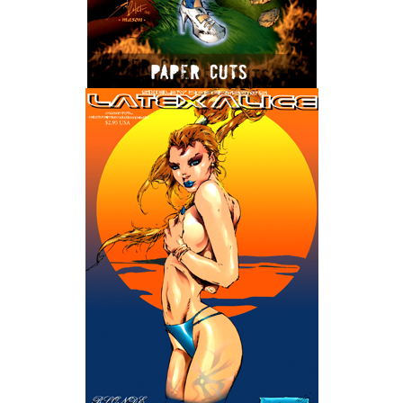
Wedding Wear CBBE SSE BodySlide (with Physics)
Работы Тестера 55
Наёмный оборотень
Небесный воин
Немного героев меча и магии
Расширенная версия Х3
REBalance
Работы Kuroneko
Doom 3 Remaster Fan Edition
X2 - The Threat Remaster Fan Edition
Quake III Arena Remaster Fan Edition