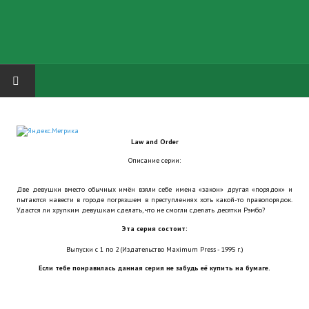
HOME
Law and Order
ГРУППА "КАРЛ ВЕЛИКИЙ"
Описание серии:
Завершённые проекты
Две девушки вместо обычных имён взяли себе имена «закон» другая «порядок» и
пытаются навести в городе погрязшем в преступлениях хоть какой-то правопорядок.
Русская биржа
Удастся ли хрупким девушкам сделать, что не смогли сделать десятки Рэмбо?
Эта серия состоит:
Теневой кардинал для Обливиона
Выпуски с 1 по 2 (Издательство Maximum Press - 1995 г.)
Aliens vs Predator 2 (Русские субтитры)
Если тебе понравилась данная серия не забудь её купить на бумаге.
Dungeon Siege 2 Legendary Mod (Русские субтитры)