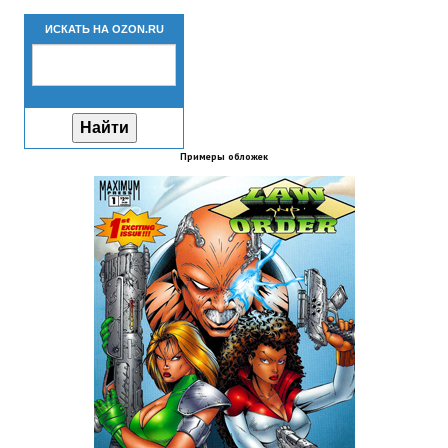
Новый ГГ
ИСКАТЬ НА OZON.RU
Моды группы
Теневой кардинал для Скайрима
Работы Alexandra10
Примеры обложек
Kitana HGEC
Apella CBBE SSE BodySlide (with Physics)
Apella 2.0 CBBE SSE BodySlide (with Physics)
Kitana CBBE SSE BodySlide (with Physics)
Nekomimi
New Light Skyrim SE
SB Corset Armor CBBE SSE BodySlide (with Physics)