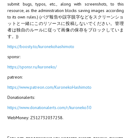
submit bugs, typos, etc., along with screenshots, to this
resource, as the administration blocks saving images according
МОДЫ ДЛЯ ИГР
to its own rules.) (バグ報告や誤字脱字などをスクリーンショ
ットと一緒にこのリソースに投稿しないでください。管理
Патчи
者は独自のルールに従って画像の保存をブロックしていま
す。))
Mass Effect 2
https://boosty.to/kuronekohashimoto
Mass Effect 3
sponsr:
Моды
https://sponsr.ru/kuroneko/
Divinity Original Sin Enhanced Edition
patreon:
Dragon Age: Origins
https://www.patreon.com/KuronekoHashimoto
Donationalerts:
Dragon Age 2
https://www.donationalerts.com/r/kuroneko30
Dragon Age: Inquisition
WebMoney: Z512732037258.
Fallout 3
GTA 5
Если есть предложения или желаете оказать помощь пишите