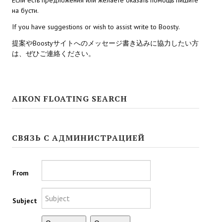
на бусти.
Kingdoms of Amalur: Reckoning
If you have suggestions or wish to assist write to Boosty.
Mass Effect Andromeda
提案やBoostyサイトへのメッセージ書き込みに協力したい方
は、ぜひご連絡ください。
Neverwinter Nights 1
Sacred Ice & Blood
AIKON FLOATING SEARCH
Sims 3
Sims 4
СВЯЗЬ С АДМИНИСТРАЦИЕЙ
Star Wars Jedi Knight: Dark Force II
Star Wars Knights of the Old Republic 1
From
Star Wars Knights of the Old Republic 2
Subject
Titan Quest Immortal Throne