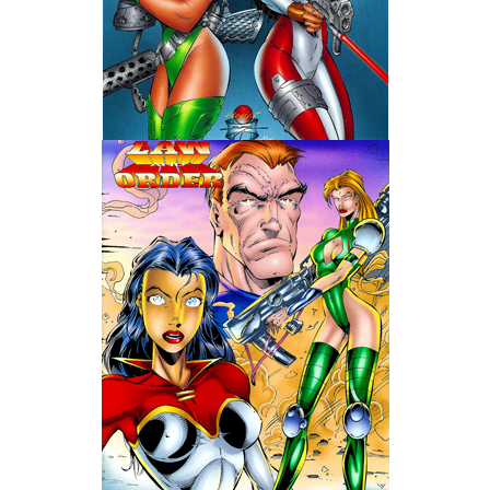
Wedding Wear CBBE SSE BodySlide (with Physics)
Работы Тестера 55
Наёмный оборотень
Небесный воин
Немного героев меча и магии
Расширенная версия Х3
REBalance
Работы Kuroneko
Doom 3 Remaster Fan Edition
X2 - The Threat Remaster Fan Edition
Quake III Arena Remaster Fan Edition