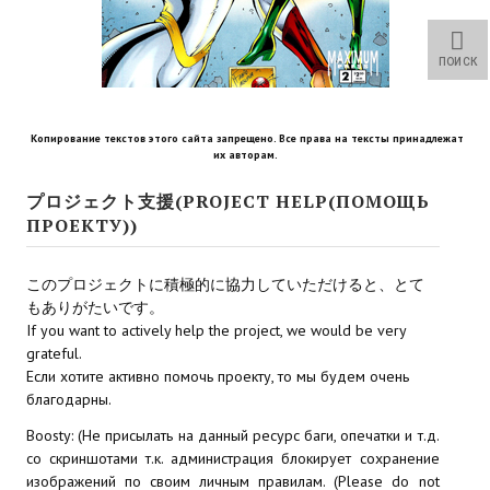
Star Trek Voyager Elite Force Remaster Fan Edition
Sacred Gold Remaster Fan Edition
ПОИСК
Red Faction remaster Fan Edition
Копирование текстов этого сайта запрещено. Все права на тексты принадлежат
Aliens versus Predator 1 Remaster Fan Edition
их авторам.
Age of Pirates: Caribbean Tales Remaster Fan Edition
プロジェクト支援(PROJECT HELP(ПОМОЩЬ
ПРОЕКТУ))
Корсары 3 Сундук мертвеца Remaster Fan Edition
このプロジェクトに積極的に協力していただけると、とて
Sea Dogs - City of Abandoned Ships Remaster Fan Edition
もありがたいです。
If you want to actively help the project, we would be very
Sea Dogs Remaster Fan Edition
grateful.
Если хотите активно помочь проекту, то мы будем очень
НОВОСТИ ПОРТАЛА
благодарны.
Новости
Boosty: (Не присылать на данный ресурс баги, опечатки и т.д.
со скриншотами т.к. администрация блокирует сохранение
Новости Архив
изображений по своим личным правилам. (Please do not